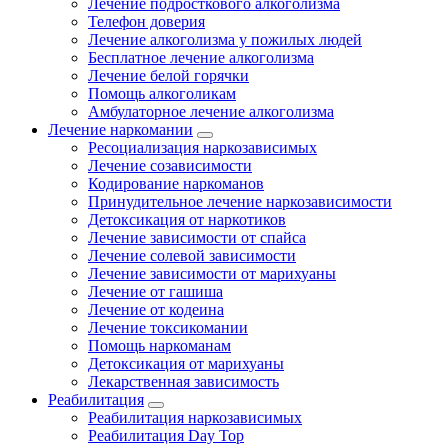
Лечение подросткового алкоголизма
Телефон доверия
Лечение алкоголизма у пожилых людей
Бесплатное лечение алкоголизма
Лечение белой горячки
Помощь алкоголикам
Амбулаторное лечение алкоголизма
Лечение наркомании
Ресоциализация наркозависимых
Лечение созависимости
Кодирование наркоманов
Принудительное лечение наркозависимости
Детоксикация от наркотиков
Лечение зависимости от спайса
Лечение солевой зависимости
Лечение зависимости от марихуаны
Лечение от гашиша
Лечение от кодеина
Лечение токсикомании
Помощь наркоманам
Детоксикация от марихуаны
Лекарственная зависимость
Реабилитация
Реабилитация наркозависимых
Реабилитация Day Top