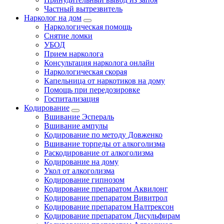
Частный вытрезвитель
Нарколог на дом
Наркологическая помощь
Снятие ломки
УБОД
Прием нарколога
Консультация нарколога онлайн
Наркологическая скорая
Капельница от наркотиков на дому
Помощь при передозировке
Госпитализация
Кодирование
Вшивание Эспераль
Вшивание ампулы
Кодирование по методу Довженко
Вшивание торпеды от алкоголизма
Раскодирование от алкоголизма
Кодирование на дому
Укол от алкоголизма
Кодирование гипнозом
Кодирование препаратом Аквилонг
Кодирование препаратом Вивитрол
Кодирование препаратом Налтрексон
Кодирование препаратом Дисульфирам