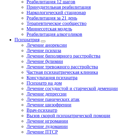
Реабилитация 12 шагов
Принудительная реабилитация
Наркологический стационар
Реабилитация за 21 день
Терапевтическое сообщество
Миннесотская модель
Реабилитация алкоголиков
Психиатрия
Лечение анорексии
Лечение психоза
Лечение биполярного расстройства
Лечение булимии
Лечение тревожного расстройства
Частная психиатрическая клиника
Консультация психиатра
Психиатр на дом
Лечение сосудистой и старческой деменции
Лечение депрессии
Лечение панических атак
Лечение шизофрении
Врач-психиатр
Вызов скорой психиатрической помощи
Лечение игромании
Лечение лудомании
Лечение ПТСР