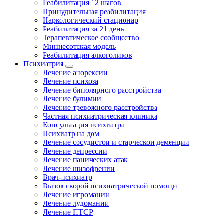
Реабилитация 12 шагов
Принудительная реабилитация
Наркологический стационар
Реабилитация за 21 день
Терапевтическое сообщество
Миннесотская модель
Реабилитация алкоголиков
Психиатрия
Лечение анорексии
Лечение психоза
Лечение биполярного расстройства
Лечение булимии
Лечение тревожного расстройства
Частная психиатрическая клиника
Консультация психиатра
Психиатр на дом
Лечение сосудистой и старческой деменции
Лечение депрессии
Лечение панических атак
Лечение шизофрении
Врач-психиатр
Вызов скорой психиатрической помощи
Лечение игромании
Лечение лудомании
Лечение ПТСР