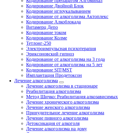
Кодирование препаратом Алгоминал
Кодирование Двойной Блок
Кодирование иглоукалыванием
Кодирование от алкоголизма Актоплекс
Кодирование Алкоблокада
Витамерц Депо
Кодирование током
Кодирование Колме
Тетлонг-250
Электроимпульсная психотерапия
Эриксоновский гипноз
Кодирование от алкоголизма на 3 года
Кодирование от алкоголизма на 5 лет
Кодирование SIT|MST
Имплантация Продетоксон
Лечение алкоголизма
Лечение алкоголизма в стационаре
Реабилитация алкоголизма
Метод Шичко: Реабилитация алкозависимых
Лечение хронического алкоголизма
Лечение женского алкоголизма
Принудительное лечение алкоголизма
Лечение пивного алкоголизма
Детоксикация от алкоголя
Лечение алкоголизма на дому