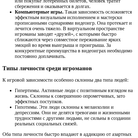
или покупке лотерейных билетов, человек тратит
сбережения и оказывается в долгах.
Компьютерные игры.
Такая зависимость осложняется
эффектным визуальным исполнением и мастерски
прописанными сценариями видеоигр. Она протекает и
лечится очень тяжело. В виртуальном пространстве
игроманы заводят «друзей», с которыми быстро
сближаются через совместное переживание ярких
эмоций во время выигрыша и проигрыша. За
конкурентные преимущества в видеоиграх необходимо
постоянно доплачивать.
Типы личности среди игроманов
К игровой зависимости особенно склонны два типа людей:
Гипертимы. Активные люди с позитивным взглядом на
жизнь. Склонны к совершению опрометчивых, зато
эффектных поступков.
Гипотимы. Эти люди склонны к меланхолии и
депрессиям. Они не делятся тревогами и жизненными
трудностями с другими людьми, не сильны в создании
реальных социальных связей.
Оба типа личности быстро впадают в аддикцию от азартных