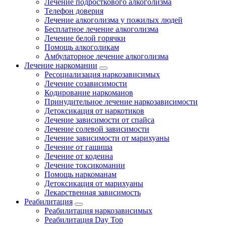
Лечение подросткового алкоголизма
Телефон доверия
Лечение алкоголизма у пожилых людей
Бесплатное лечение алкоголизма
Лечение белой горячки
Помощь алкоголикам
Амбулаторное лечение алкоголизма
Лечение наркомании
Ресоциализация наркозависимых
Лечение созависимости
Кодирование наркоманов
Принудительное лечение наркозависимости
Детоксикация от наркотиков
Лечение зависимости от спайса
Лечение солевой зависимости
Лечение зависимости от марихуаны
Лечение от гашиша
Лечение от кодеина
Лечение токсикомании
Помощь наркоманам
Детоксикация от марихуаны
Лекарственная зависимость
Реабилитация
Реабилитация наркозависимых
Реабилитация Day Top