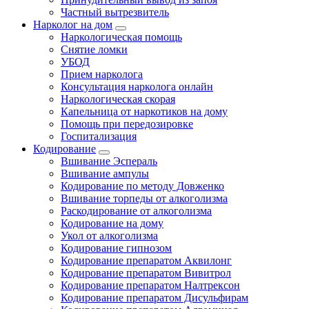
Частный вытрезвитель
Нарколог на дом
Наркологическая помощь
Снятие ломки
УБОД
Прием нарколога
Консультация нарколога онлайн
Наркологическая скорая
Капельница от наркотиков на дому
Помощь при передозировке
Госпитализация
Кодирование
Вшивание Эспераль
Вшивание ампулы
Кодирование по методу Довженко
Вшивание торпеды от алкоголизма
Раскодирование от алкоголизма
Кодирование на дому
Укол от алкоголизма
Кодирование гипнозом
Кодирование препаратом Аквилонг
Кодирование препаратом Вивитрол
Кодирование препаратом Налтрексон
Кодирование препаратом Дисульфирам