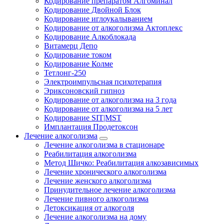
Кодирование препаратом Алгоминал
Кодирование Двойной Блок
Кодирование иглоукалыванием
Кодирование от алкоголизма Актоплекс
Кодирование Алкоблокада
Витамерц Депо
Кодирование током
Кодирование Колме
Тетлонг-250
Электроимпульсная психотерапия
Эриксоновский гипноз
Кодирование от алкоголизма на 3 года
Кодирование от алкоголизма на 5 лет
Кодирование SIT|MST
Имплантация Продетоксон
Лечение алкоголизма
Лечение алкоголизма в стационаре
Реабилитация алкоголизма
Метод Шичко: Реабилитация алкозависимых
Лечение хронического алкоголизма
Лечение женского алкоголизма
Принудительное лечение алкоголизма
Лечение пивного алкоголизма
Детоксикация от алкоголя
Лечение алкоголизма на дому