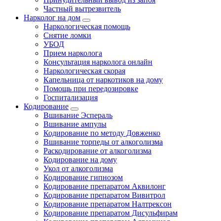
Частный вытрезвитель
Нарколог на дом
Наркологическая помощь
Снятие ломки
УБОД
Прием нарколога
Консультация нарколога онлайн
Наркологическая скорая
Капельница от наркотиков на дому
Помощь при передозировке
Госпитализация
Кодирование
Вшивание Эспераль
Вшивание ампулы
Кодирование по методу Довженко
Вшивание торпеды от алкоголизма
Раскодирование от алкоголизма
Кодирование на дому
Укол от алкоголизма
Кодирование гипнозом
Кодирование препаратом Аквилонг
Кодирование препаратом Вивитрол
Кодирование препаратом Налтрексон
Кодирование препаратом Дисульфирам