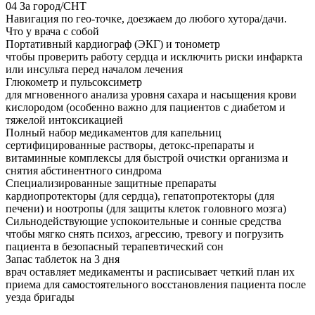
04
За город/СНТ
Навигация по гео-точке, доезжаем до любого хутора/дачи.
Что у врача с собой
Портативный кардиограф (ЭКГ) и тонометр
чтобы проверить работу сердца и исключить риски инфаркта
или инсульта перед началом лечения
Глюкометр и пульсоксиметр
для мгновенного анализа уровня сахара и насыщения крови
кислородом (особенно важно для пациентов с диабетом и
тяжелой интоксикацией
Полный набор медикаментов для капельниц
сертифицированные растворы, детокс-препараты и
витаминные комплексы для быстрой очистки организма и
снятия абстинентного синдрома
Специализированные защитные препараты
кардиопротекторы (для сердца), гепатопротекторы (для
печени) и ноотропы (для защиты клеток головного мозга)
Сильнодействующие успокоительные и сонные средства
чтобы мягко снять психоз, агрессию, тревогу и погрузить
пациента в безопасный терапевтический сон
Запас таблеток на 3 дня
врач оставляет медикаменты и расписывает четкий план их
приема для самостоятельного восстановления пациента после
уезда бригады