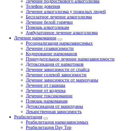
Лечение подросткового алкоголизма
Телефон доверия
Лечение алкоголизма у пожилых людей
Бесплатное лечение алкоголизма
Лечение белой горячки
Помощь алкоголикам
Амбулаторное лечение алкоголизма
Лечение наркомании
Ресоциализация наркозависимых
Лечение созависимости
Кодирование наркоманов
Принудительное лечение наркозависимости
Детоксикация от наркотиков
Лечение зависимости от спайса
Лечение солевой зависимости
Лечение зависимости от марихуаны
Лечение от гашиша
Лечение от кодеина
Лечение токсикомании
Помощь наркоманам
Детоксикация от марихуаны
Лекарственная зависимость
Реабилитация
Реабилитация наркозависимых
Реабилитация Day Top