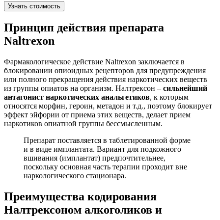
Узнать стоимость
Принцип действия препарата
Naltrexon
Фармакологическое действие Naltrexon заключается в
блокировании опиоидных рецепторов для предупреждения
или полного прекращения действия наркотических веществ
из группы опиатов на организм. Налтрексон –
сильнейший
антагонист наркотических анальгетиков
, к которым
относятся морфин, героин, метадон и т.д., поэтому блокирует
эффект эйфории от приема этих веществ, делает прием
наркотиков опиатной группы бессмысленным.
Препарат поставляется в таблетированной форме
и в виде имплантата. Вариант для подкожного
вшивания (имплантат) предпочтительнее,
поскольку основная часть терапии проходит вне
наркологического стационара.
Преимущества кодирования
Налтрексоном алкоголиков и