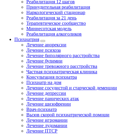
Реабилитация 12 шагов
Принудительная реабилитация
Наркологический стационар
Реабилитация за 21 день
Терапевтическое сообщество
Миннесотская модель
Реабилитация алкоголиков
Психиатрия
Лечение анорексии
Лечение психоза
Лечение биполярного расстройства
Лечение булимии
Лечение тревожного расстройства
Частная психиатрическая клиника
Консультация психиатра
Психиатр на дом
Лечение сосудистой и старческой деменции
Лечение депрессии
Лечение панических атак
Лечение шизофрении
Врач-психиатр
Вызов скорой психиатрической помощи
Лечение игромании
Лечение лудомании
Лечение ПТСР