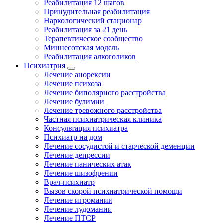
Реабилитация 12 шагов
Принудительная реабилитация
Наркологический стационар
Реабилитация за 21 день
Терапевтическое сообщество
Миннесотская модель
Реабилитация алкоголиков
Психиатрия
Лечение анорексии
Лечение психоза
Лечение биполярного расстройства
Лечение булимии
Лечение тревожного расстройства
Частная психиатрическая клиника
Консультация психиатра
Психиатр на дом
Лечение сосудистой и старческой деменции
Лечение депрессии
Лечение панических атак
Лечение шизофрении
Врач-психиатр
Вызов скорой психиатрической помощи
Лечение игромании
Лечение лудомании
Лечение ПТСР