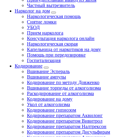
Частный вытрезвитель
Нарколог на дом
Наркологическая помощь
Снятие ломки
УБОД
Прием нарколога
Консультация нарколога онлайн
Наркологическая скорая
Капельница от наркотиков на дому
Помощь при передозировке
Госпитализация
Кодирование
Вшивание Эспераль
Вшивание ампулы
Кодирование по методу Довженко
Вшивание торпеды от алкоголизма
Раскодирование от алкоголизма
Кодирование на дому
Укол от алкоголизма
Кодирование гипнозом
Кодирование препаратом Аквилонг
Кодирование препаратом Вивитрол
Кодирование препаратом Налтрексон
Кодирование препаратом Дисульфирам