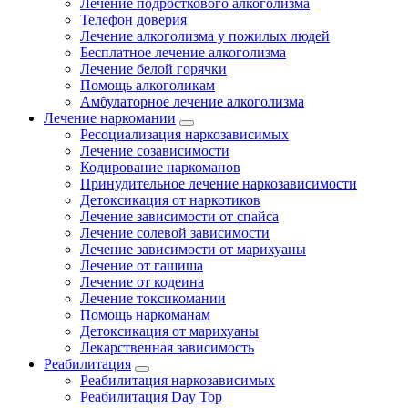
Лечение подросткового алкоголизма
Телефон доверия
Лечение алкоголизма у пожилых людей
Бесплатное лечение алкоголизма
Лечение белой горячки
Помощь алкоголикам
Амбулаторное лечение алкоголизма
Лечение наркомании
Ресоциализация наркозависимых
Лечение созависимости
Кодирование наркоманов
Принудительное лечение наркозависимости
Детоксикация от наркотиков
Лечение зависимости от спайса
Лечение солевой зависимости
Лечение зависимости от марихуаны
Лечение от гашиша
Лечение от кодеина
Лечение токсикомании
Помощь наркоманам
Детоксикация от марихуаны
Лекарственная зависимость
Реабилитация
Реабилитация наркозависимых
Реабилитация Day Top