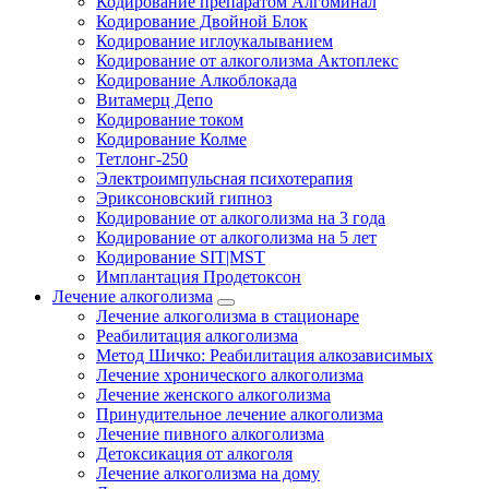
Кодирование препаратом Алгоминал
Кодирование Двойной Блок
Кодирование иглоукалыванием
Кодирование от алкоголизма Актоплекс
Кодирование Алкоблокада
Витамерц Депо
Кодирование током
Кодирование Колме
Тетлонг-250
Электроимпульсная психотерапия
Эриксоновский гипноз
Кодирование от алкоголизма на 3 года
Кодирование от алкоголизма на 5 лет
Кодирование SIT|MST
Имплантация Продетоксон
Лечение алкоголизма
Лечение алкоголизма в стационаре
Реабилитация алкоголизма
Метод Шичко: Реабилитация алкозависимых
Лечение хронического алкоголизма
Лечение женского алкоголизма
Принудительное лечение алкоголизма
Лечение пивного алкоголизма
Детоксикация от алкоголя
Лечение алкоголизма на дому