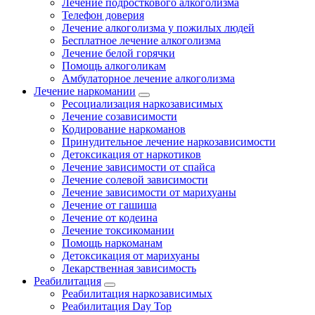
Лечение подросткового алкоголизма
Телефон доверия
Лечение алкоголизма у пожилых людей
Бесплатное лечение алкоголизма
Лечение белой горячки
Помощь алкоголикам
Амбулаторное лечение алкоголизма
Лечение наркомании
Ресоциализация наркозависимых
Лечение созависимости
Кодирование наркоманов
Принудительное лечение наркозависимости
Детоксикация от наркотиков
Лечение зависимости от спайса
Лечение солевой зависимости
Лечение зависимости от марихуаны
Лечение от гашиша
Лечение от кодеина
Лечение токсикомании
Помощь наркоманам
Детоксикация от марихуаны
Лекарственная зависимость
Реабилитация
Реабилитация наркозависимых
Реабилитация Day Top