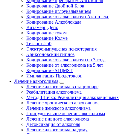
Кодирование препаратом Алгоминал
Кодирование Двойной Блок
Кодирование иглоукалыванием
Кодирование от алкоголизма Актоплекс
Кодирование Алкоблокада
Витамерц Депо
Кодирование током
Кодирование Колме
Тетлонг-250
Электроимпульсная психотерапия
Эриксоновский гипноз
Кодирование от алкоголизма на 3 года
Кодирование от алкоголизма на 5 лет
Кодирование SIT|MST
Имплантация Продетоксон
Лечение алкоголизма
Лечение алкоголизма в стационаре
Реабилитация алкоголизма
Метод Шичко: Реабилитация алкозависимых
Лечение хронического алкоголизма
Лечение женского алкоголизма
Принудительное лечение алкоголизма
Лечение пивного алкоголизма
Детоксикация от алкоголя
Лечение алкоголизма на дому