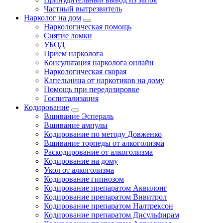
Частный вытрезвитель
Нарколог на дом
Наркологическая помощь
Снятие ломки
УБОД
Прием нарколога
Консультация нарколога онлайн
Наркологическая скорая
Капельница от наркотиков на дому
Помощь при передозировке
Госпитализация
Кодирование
Вшивание Эспераль
Вшивание ампулы
Кодирование по методу Довженко
Вшивание торпеды от алкоголизма
Раскодирование от алкоголизма
Кодирование на дому
Укол от алкоголизма
Кодирование гипнозом
Кодирование препаратом Аквилонг
Кодирование препаратом Вивитрол
Кодирование препаратом Налтрексон
Кодирование препаратом Дисульфирам