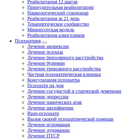
Реабилитация 12 шагов
Принудительная реабилитация
Наркологический стационар
Реабилитация за 21 день
Терапевтическое сообщество
Миннесотская модель
Реабилитация алкоголиков
Психиатрия
Лечение анорексии
Лечение психоза
Лечение биполярного расстройства
Лечение булимии
Лечение тревожного расстройства
Частная психиатрическая клиника
Консультация психиатра
Психиатр на дом
Лечение сосудистой и старческой деменции
Лечение депрессии
Лечение панических атак
Лечение шизофрении
Врач-психиатр
Вызов скорой психиатрической помощи
Лечение игромании
Лечение лудомании
Лечение ПТСР