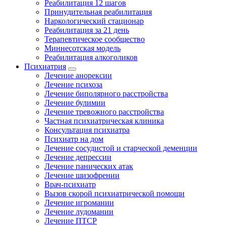
Реабилитация 12 шагов
Принудительная реабилитация
Наркологический стационар
Реабилитация за 21 день
Терапевтическое сообщество
Миннесотская модель
Реабилитация алкоголиков
Психиатрия
Лечение анорексии
Лечение психоза
Лечение биполярного расстройства
Лечение булимии
Лечение тревожного расстройства
Частная психиатрическая клиника
Консультация психиатра
Психиатр на дом
Лечение сосудистой и старческой деменции
Лечение депрессии
Лечение панических атак
Лечение шизофрении
Врач-психиатр
Вызов скорой психиатрической помощи
Лечение игромании
Лечение лудомании
Лечение ПТСР