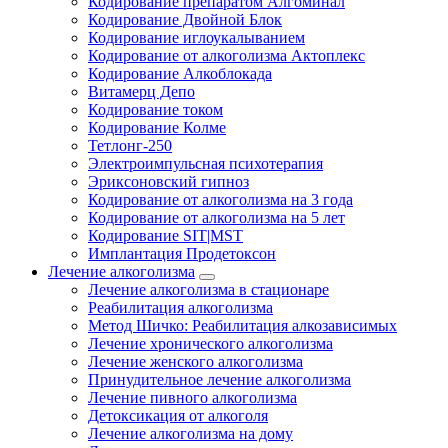
Кодирование препаратом Алгоминал
Кодирование Двойной Блок
Кодирование иглоукалыванием
Кодирование от алкоголизма Актоплекс
Кодирование Алкоблокада
Витамерц Депо
Кодирование током
Кодирование Колме
Тетлонг-250
Электроимпульсная психотерапия
Эриксоновский гипноз
Кодирование от алкоголизма на 3 года
Кодирование от алкоголизма на 5 лет
Кодирование SIT|MST
Имплантация Продетоксон
Лечение алкоголизма
Лечение алкоголизма в стационаре
Реабилитация алкоголизма
Метод Шичко: Реабилитация алкозависимых
Лечение хронического алкоголизма
Лечение женского алкоголизма
Принудительное лечение алкоголизма
Лечение пивного алкоголизма
Детоксикация от алкоголя
Лечение алкоголизма на дому