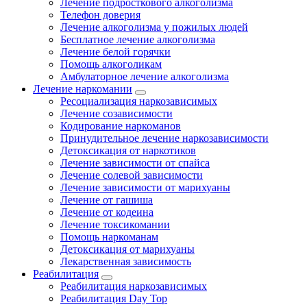
Лечение подросткового алкоголизма
Телефон доверия
Лечение алкоголизма у пожилых людей
Бесплатное лечение алкоголизма
Лечение белой горячки
Помощь алкоголикам
Амбулаторное лечение алкоголизма
Лечение наркомании
Ресоциализация наркозависимых
Лечение созависимости
Кодирование наркоманов
Принудительное лечение наркозависимости
Детоксикация от наркотиков
Лечение зависимости от спайса
Лечение солевой зависимости
Лечение зависимости от марихуаны
Лечение от гашиша
Лечение от кодеина
Лечение токсикомании
Помощь наркоманам
Детоксикация от марихуаны
Лекарственная зависимость
Реабилитация
Реабилитация наркозависимых
Реабилитация Day Top