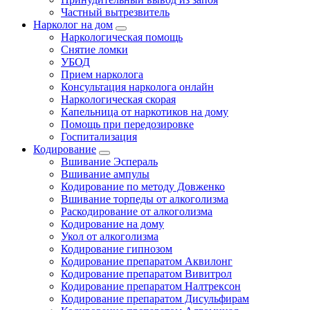
Частный вытрезвитель
Нарколог на дом
Наркологическая помощь
Снятие ломки
УБОД
Прием нарколога
Консультация нарколога онлайн
Наркологическая скорая
Капельница от наркотиков на дому
Помощь при передозировке
Госпитализация
Кодирование
Вшивание Эспераль
Вшивание ампулы
Кодирование по методу Довженко
Вшивание торпеды от алкоголизма
Раскодирование от алкоголизма
Кодирование на дому
Укол от алкоголизма
Кодирование гипнозом
Кодирование препаратом Аквилонг
Кодирование препаратом Вивитрол
Кодирование препаратом Налтрексон
Кодирование препаратом Дисульфирам