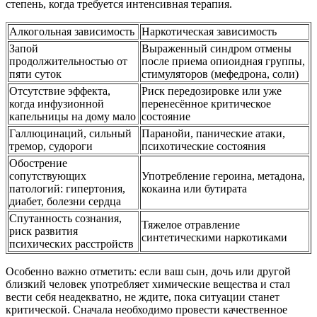
степень, когда требуется интенсивная терапия.
Алкогольная зависимость
Наркотическая зависимость
Запой
Выраженный синдром отмены
продолжительностью от
после приема опиоидная группы,
пяти суток
стимуляторов (мефедрона, соли)
Отсутствие эффекта,
Риск передозировке или уже
когда инфузионной
перенесённое критическое
капельницы на дому мало
состояние
Галлюцинаций, сильный
Паранойи, панические атаки,
тремор, судороги
психотические состояния
Обострение
сопутствующих
Употребление героина, метадона,
патологий: гипертония,
кокаина или бутирата
диабет, болезни сердца
Спутанность сознания,
Тяжелое отравление
риск развития
синтетическими наркотиками
психических расстройств
Особенно важно отметить: если ваш сын, дочь или другой
близкий человек употребляет химические вещества и стал
вести себя неадекватно, не ждите, пока ситуации станет
критической. Сначала необходимо провести качественное