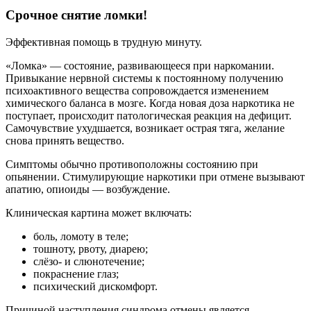
Срочное снятие ломки!
Эффективная помощь в трудную минуту.
«Ломка» — состояние, развивающееся при наркомании.
Привыкание нервной системы к постоянному получению
психоактивного вещества сопровождается изменением
химического баланса в мозге. Когда новая доза наркотика не
поступает, происходит патологическая реакция на дефицит.
Самочувствие ухудшается, возникает острая тяга, желание
снова принять вещество.
Симптомы обычно противоположны состоянию при
опьянении. Стимулирующие наркотики при отмене вызывают
апатию, опиоиды — возбуждение.
Клиническая картина может включать:
боль, ломоту в теле;
тошноту, рвоту, диарею;
слёзо- и слюнотечение;
покраснение глаз;
психический дискомфорт.
Причиной наступления синдрома отмены является