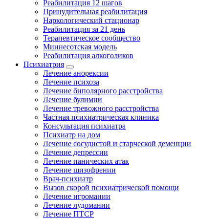
Реабилитация 12 шагов
Принудительная реабилитация
Наркологический стационар
Реабилитация за 21 день
Терапевтическое сообщество
Миннесотская модель
Реабилитация алкоголиков
Психиатрия
Лечение анорексии
Лечение психоза
Лечение биполярного расстройства
Лечение булимии
Лечение тревожного расстройства
Частная психиатрическая клиника
Консультация психиатра
Психиатр на дом
Лечение сосудистой и старческой деменции
Лечение депрессии
Лечение панических атак
Лечение шизофрении
Врач-психиатр
Вызов скорой психиатрической помощи
Лечение игромании
Лечение лудомании
Лечение ПТСР