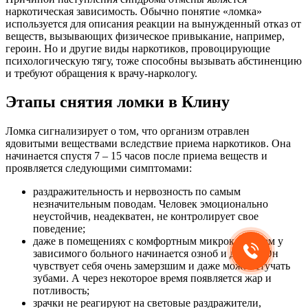
наркотическая зависимость. Обычно понятие «ломка»
используется для описания реакции на вынужденный отказ от
веществ, вызывающих физическое привыкание, например,
героин. Но и другие виды наркотиков, провоцирующие
психологическую тягу, тоже способны вызывать абстиненцию
и требуют обращения к врачу-наркологу.
Этапы снятия ломки в Клину
Ломка сигнализирует о том, что организм отравлен
ядовитыми веществами вследствие приема наркотиков. Она
начинается спустя 7 – 15 часов после приема веществ и
проявляется следующими симптомами:
раздражительность и нервозность по самым
незначительным поводам. Человек эмоционально
неустойчив, неадекватен, не контролирует свое
поведение;
даже в помещениях с комфортным микроклиматом у
зависимого больного начинается озноб и дрожь. Он
чувствует себя очень замерзшим и даже может стучать
зубами. А через некоторое время появляется жар и
потливость;
зрачки не реагируют на световые раздражители,