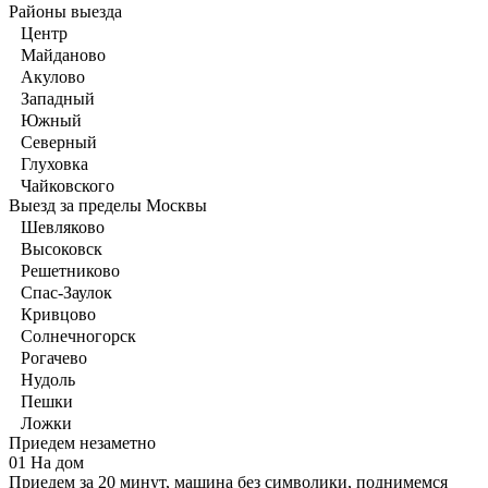
Районы выезда
Центр
Майданово
Акулово
Западный
Южный
Северный
Глуховка
Чайковского
Выезд за пределы Москвы
Шевляково
Высоковск
Решетниково
Спас-Заулок
Кривцово
Солнечногорск
Рогачево
Нудоль
Пешки
Ложки
Приедем незаметно
01
На дом
Приедем за 20 минут, машина без символики, поднимемся