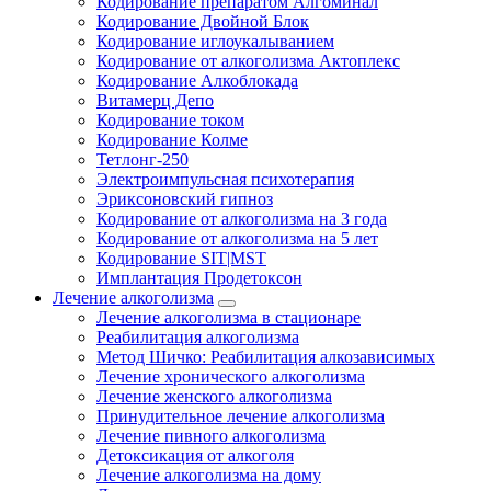
Кодирование препаратом Алгоминал
Кодирование Двойной Блок
Кодирование иглоукалыванием
Кодирование от алкоголизма Актоплекс
Кодирование Алкоблокада
Витамерц Депо
Кодирование током
Кодирование Колме
Тетлонг-250
Электроимпульсная психотерапия
Эриксоновский гипноз
Кодирование от алкоголизма на 3 года
Кодирование от алкоголизма на 5 лет
Кодирование SIT|MST
Имплантация Продетоксон
Лечение алкоголизма
Лечение алкоголизма в стационаре
Реабилитация алкоголизма
Метод Шичко: Реабилитация алкозависимых
Лечение хронического алкоголизма
Лечение женского алкоголизма
Принудительное лечение алкоголизма
Лечение пивного алкоголизма
Детоксикация от алкоголя
Лечение алкоголизма на дому