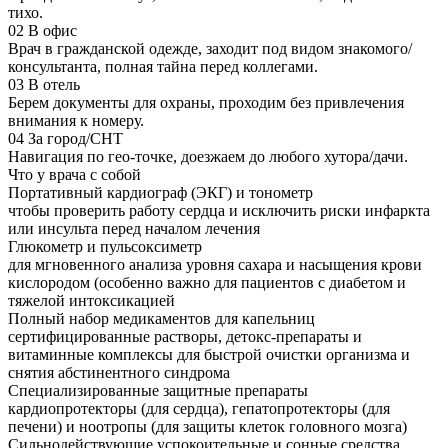
тихо.
02
В офис
Врач в гражданской одежде, заходит под видом знакомого/
консультанта, полная тайна перед коллегами.
03
В отель
Берем документы для охраны, проходим без привлечения
внимания к номеру.
04
За город/СНТ
Навигация по гео-точке, доезжаем до любого хутора/дачи.
Что у врача с собой
Портативный кардиограф (ЭКГ) и тонометр
чтобы проверить работу сердца и исключить риски инфаркта
или инсульта перед началом лечения
Глюкометр и пульсоксиметр
для мгновенного анализа уровня сахара и насыщения крови
кислородом (особенно важно для пациентов с диабетом и
тяжелой интоксикацией
Полный набор медикаментов для капельниц
сертифицированные растворы, детокс-препараты и
витаминные комплексы для быстрой очистки организма и
снятия абстинентного синдрома
Специализированные защитные препараты
кардиопротекторы (для сердца), гепатопротекторы (для
печени) и ноотропы (для защиты клеток головного мозга)
Сильнодействующие успокоительные и сонные средства