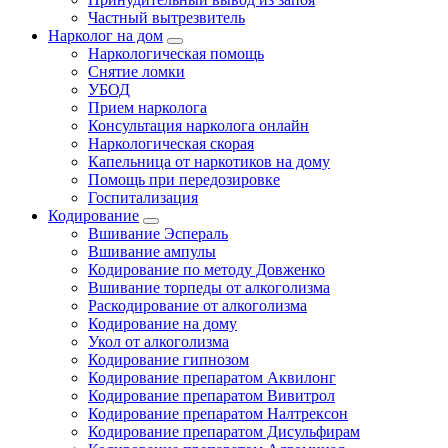
Частный вытрезвитель
Нарколог на дом
Наркологическая помощь
Снятие ломки
УБОД
Прием нарколога
Консультация нарколога онлайн
Наркологическая скорая
Капельница от наркотиков на дому
Помощь при передозировке
Госпитализация
Кодирование
Вшивание Эспераль
Вшивание ампулы
Кодирование по методу Довженко
Вшивание торпеды от алкоголизма
Раскодирование от алкоголизма
Кодирование на дому
Укол от алкоголизма
Кодирование гипнозом
Кодирование препаратом Аквилонг
Кодирование препаратом Вивитрол
Кодирование препаратом Налтрексон
Кодирование препаратом Дисульфирам