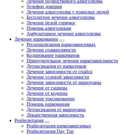
Лечение подросткового алкоголизма
Телефон доверия
Лечение алкоголизма у пожилых людей
Бесплатное лечение алкоголизма
Лечение белой горячки
Помощь алкоголикам
Амбулаторное лечение алкоголизма
Лечение наркомании
Ресоциализация наркозависимых
Лечение созависимости
Кодирование наркоманов
Принудительное лечение наркозависимости
Детоксикация от наркотиков
Лечение зависимости от спайса
Лечение солевой зависимости
Лечение зависимости от марихуаны
Лечение от гашиша
Лечение от кодеина
Лечение токсикомании
Помощь наркоманам
Детоксикация от марихуаны
Лекарственная зависимость
Реабилитация
Реабилитация наркозависимых
Реабилитация Day Top