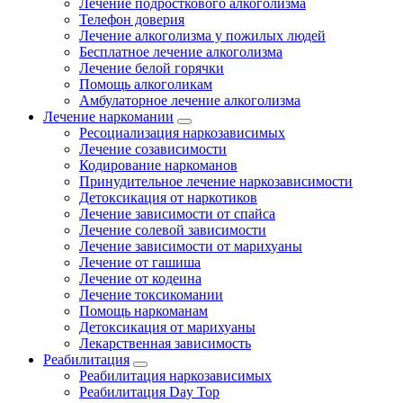
Лечение подросткового алкоголизма
Телефон доверия
Лечение алкоголизма у пожилых людей
Бесплатное лечение алкоголизма
Лечение белой горячки
Помощь алкоголикам
Амбулаторное лечение алкоголизма
Лечение наркомании
Ресоциализация наркозависимых
Лечение созависимости
Кодирование наркоманов
Принудительное лечение наркозависимости
Детоксикация от наркотиков
Лечение зависимости от спайса
Лечение солевой зависимости
Лечение зависимости от марихуаны
Лечение от гашиша
Лечение от кодеина
Лечение токсикомании
Помощь наркоманам
Детоксикация от марихуаны
Лекарственная зависимость
Реабилитация
Реабилитация наркозависимых
Реабилитация Day Top