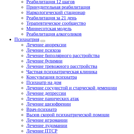
Реабилитация 12 шагов
Принудительная реабилитация
Наркологический стационар
Реабилитация за 21 день
Терапевтическое сообщество
Миннесотская модель
Реабилитация алкоголиков
Психиатрия
Лечение анорексии
Лечение психоза
Лечение биполярного расстройства
Лечение булимии
Лечение тревожного расстройства
Частная психиатрическая клиника
Консультация психиатра
Психиатр на дом
Лечение сосудистой и старческой деменции
Лечение депрессии
Лечение панических атак
Лечение шизофрении
Врач-психиатр
Вызов скорой психиатрической помощи
Лечение игромании
Лечение лудомании
Лечение ПТСР