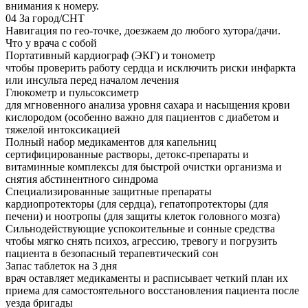
внимания к номеру.
04
За город/СНТ
Навигация по гео-точке, доезжаем до любого хутора/дачи.
Что у врача с собой
Портативный кардиограф (ЭКГ) и тонометр
чтобы проверить работу сердца и исключить риски инфаркта
или инсульта перед началом лечения
Глюкометр и пульсоксиметр
для мгновенного анализа уровня сахара и насыщения крови
кислородом (особенно важно для пациентов с диабетом и
тяжелой интоксикацией
Полный набор медикаментов для капельниц
сертифицированные растворы, детокс-препараты и
витаминные комплексы для быстрой очистки организма и
снятия абстинентного синдрома
Специализированные защитные препараты
кардиопротекторы (для сердца), гепатопротекторы (для
печени) и ноотропы (для защиты клеток головного мозга)
Сильнодействующие успокоительные и сонные средства
чтобы мягко снять психоз, агрессию, тревогу и погрузить
пациента в безопасный терапевтический сон
Запас таблеток на 3 дня
врач оставляет медикаменты и расписывает четкий план их
приема для самостоятельного восстановления пациента после
уезда бригады