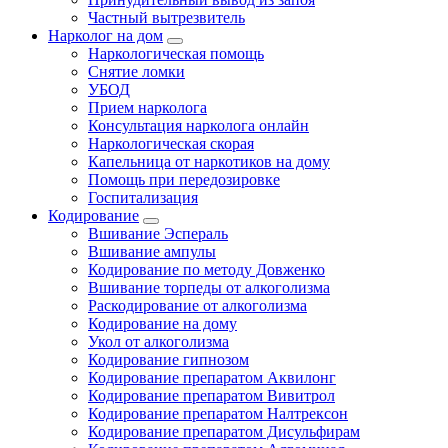
Частный вытрезвитель
Нарколог на дом
Наркологическая помощь
Снятие ломки
УБОД
Прием нарколога
Консультация нарколога онлайн
Наркологическая скорая
Капельница от наркотиков на дому
Помощь при передозировке
Госпитализация
Кодирование
Вшивание Эспераль
Вшивание ампулы
Кодирование по методу Довженко
Вшивание торпеды от алкоголизма
Раскодирование от алкоголизма
Кодирование на дому
Укол от алкоголизма
Кодирование гипнозом
Кодирование препаратом Аквилонг
Кодирование препаратом Вивитрол
Кодирование препаратом Налтрексон
Кодирование препаратом Дисульфирам