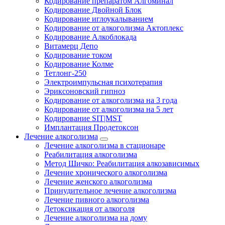
Кодирование препаратом Алгоминал
Кодирование Двойной Блок
Кодирование иглоукалыванием
Кодирование от алкоголизма Актоплекс
Кодирование Алкоблокада
Витамерц Депо
Кодирование током
Кодирование Колме
Тетлонг-250
Электроимпульсная психотерапия
Эриксоновский гипноз
Кодирование от алкоголизма на 3 года
Кодирование от алкоголизма на 5 лет
Кодирование SIT|MST
Имплантация Продетоксон
Лечение алкоголизма
Лечение алкоголизма в стационаре
Реабилитация алкоголизма
Метод Шичко: Реабилитация алкозависимых
Лечение хронического алкоголизма
Лечение женского алкоголизма
Принудительное лечение алкоголизма
Лечение пивного алкоголизма
Детоксикация от алкоголя
Лечение алкоголизма на дому