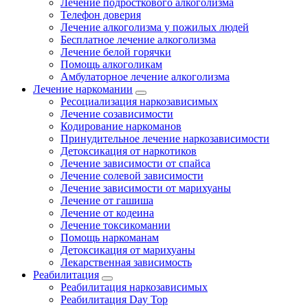
Лечение подросткового алкоголизма
Телефон доверия
Лечение алкоголизма у пожилых людей
Бесплатное лечение алкоголизма
Лечение белой горячки
Помощь алкоголикам
Амбулаторное лечение алкоголизма
Лечение наркомании
Ресоциализация наркозависимых
Лечение созависимости
Кодирование наркоманов
Принудительное лечение наркозависимости
Детоксикация от наркотиков
Лечение зависимости от спайса
Лечение солевой зависимости
Лечение зависимости от марихуаны
Лечение от гашиша
Лечение от кодеина
Лечение токсикомании
Помощь наркоманам
Детоксикация от марихуаны
Лекарственная зависимость
Реабилитация
Реабилитация наркозависимых
Реабилитация Day Top