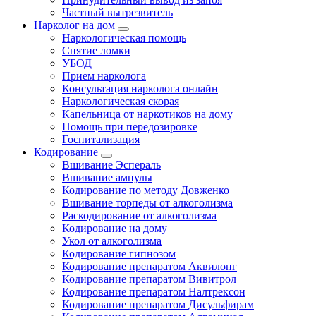
Частный вытрезвитель
Нарколог на дом
Наркологическая помощь
Снятие ломки
УБОД
Прием нарколога
Консультация нарколога онлайн
Наркологическая скорая
Капельница от наркотиков на дому
Помощь при передозировке
Госпитализация
Кодирование
Вшивание Эспераль
Вшивание ампулы
Кодирование по методу Довженко
Вшивание торпеды от алкоголизма
Раскодирование от алкоголизма
Кодирование на дому
Укол от алкоголизма
Кодирование гипнозом
Кодирование препаратом Аквилонг
Кодирование препаратом Вивитрол
Кодирование препаратом Налтрексон
Кодирование препаратом Дисульфирам