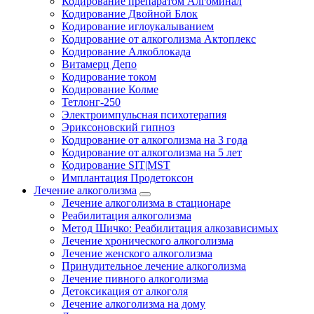
Кодирование препаратом Алгоминал
Кодирование Двойной Блок
Кодирование иглоукалыванием
Кодирование от алкоголизма Актоплекс
Кодирование Алкоблокада
Витамерц Депо
Кодирование током
Кодирование Колме
Тетлонг-250
Электроимпульсная психотерапия
Эриксоновский гипноз
Кодирование от алкоголизма на 3 года
Кодирование от алкоголизма на 5 лет
Кодирование SIT|MST
Имплантация Продетоксон
Лечение алкоголизма
Лечение алкоголизма в стационаре
Реабилитация алкоголизма
Метод Шичко: Реабилитация алкозависимых
Лечение хронического алкоголизма
Лечение женского алкоголизма
Принудительное лечение алкоголизма
Лечение пивного алкоголизма
Детоксикация от алкоголя
Лечение алкоголизма на дому