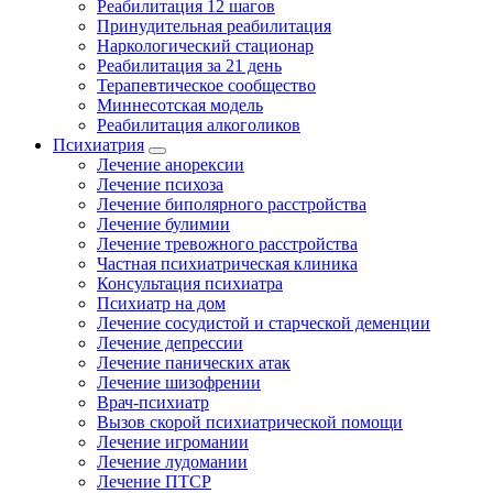
Реабилитация 12 шагов
Принудительная реабилитация
Наркологический стационар
Реабилитация за 21 день
Терапевтическое сообщество
Миннесотская модель
Реабилитация алкоголиков
Психиатрия
Лечение анорексии
Лечение психоза
Лечение биполярного расстройства
Лечение булимии
Лечение тревожного расстройства
Частная психиатрическая клиника
Консультация психиатра
Психиатр на дом
Лечение сосудистой и старческой деменции
Лечение депрессии
Лечение панических атак
Лечение шизофрении
Врач-психиатр
Вызов скорой психиатрической помощи
Лечение игромании
Лечение лудомании
Лечение ПТСР