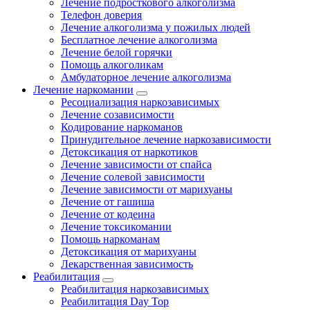
Лечение подросткового алкоголизма
Телефон доверия
Лечение алкоголизма у пожилых людей
Бесплатное лечение алкоголизма
Лечение белой горячки
Помощь алкоголикам
Амбулаторное лечение алкоголизма
Лечение наркомании
Ресоциализация наркозависимых
Лечение созависимости
Кодирование наркоманов
Принудительное лечение наркозависимости
Детоксикация от наркотиков
Лечение зависимости от спайса
Лечение солевой зависимости
Лечение зависимости от марихуаны
Лечение от гашиша
Лечение от кодеина
Лечение токсикомании
Помощь наркоманам
Детоксикация от марихуаны
Лекарственная зависимость
Реабилитация
Реабилитация наркозависимых
Реабилитация Day Top