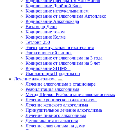
Кодирование препаратом Алгоминал
Кодирование Двойной Блок
Кодирование иглоукалыванием
Кодирование от алкоголизма Актоплекс
Кодирование Алкоблокада
Витамерц Депо
Кодирование током
Кодирование Колме
Тетлонг-250
Электроимпульсная психотерапия
Эриксоновский гипноз
Кодирование от алкоголизма на 3 года
Кодирование от алкоголизма на 5 лет
Кодирование SIT|MST
Имплантация Продетоксон
Лечение алкоголизма
Лечение алкоголизма в стационаре
Реабилитация алкоголизма
Метод Шичко: Реабилитация алкозависимых
Лечение хронического алкоголизма
Лечение женского алкоголизма
Принудительное лечение алкоголизма
Лечение пивного алкоголизма
Детоксикация от алкоголя
Лечение алкоголизма на дому