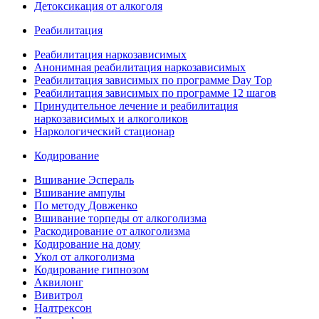
Детоксикация от алкоголя
Реабилитация
Реабилитация наркозависимых
Анонимная реабилитация наркозависимых
Реабилитация зависимых по программе Day Top
Реабилитация зависимых по программе 12 шагов
Принудительное лечение и реабилитация
наркозависимых и алкоголиков
Наркологический стационар
Кодирование
Вшивание Эспераль
Вшивание ампулы
По методу Довженко
Вшивание торпеды от алкоголизма
Раскодирование от алкоголизма
Кодирование на дому
Укол от алкоголизма
Кодирование гипнозом
Аквилонг
Вивитрол
Налтрексон