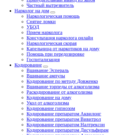
Частный вытрезвитель
Нарколог на дом
Наркологическая помощь
Снятие ломки
УБОД
Прием нарколога
Консультация нарколога онлайн
Наркологическая скорая
Капельница от наркотиков на дому
Помощь при передозировке
Госпитализация
Кодирование
Вшивание Эспераль
Вшивание ампулы
Кодирование по методу Довженко
Вшивание торпеды от алкоголизма
Раскодирование от алкоголизма
Кодирование на дому
Укол от алкоголизма
Кодирование гипнозом
Кодирование препаратом Аквилонг
Кодирование препаратом Вивитрол
Кодирование препаратом Налтрексон
Кодирование препаратом Дисульфирам