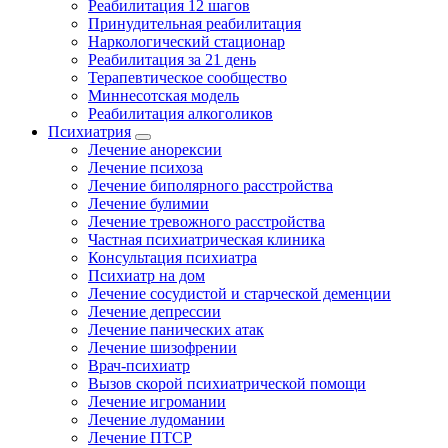
Реабилитация 12 шагов
Принудительная реабилитация
Наркологический стационар
Реабилитация за 21 день
Терапевтическое сообщество
Миннесотская модель
Реабилитация алкоголиков
Психиатрия
Лечение анорексии
Лечение психоза
Лечение биполярного расстройства
Лечение булимии
Лечение тревожного расстройства
Частная психиатрическая клиника
Консультация психиатра
Психиатр на дом
Лечение сосудистой и старческой деменции
Лечение депрессии
Лечение панических атак
Лечение шизофрении
Врач-психиатр
Вызов скорой психиатрической помощи
Лечение игромании
Лечение лудомании
Лечение ПТСР