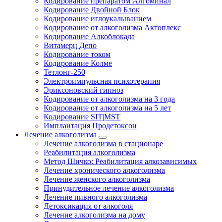
Кодирование препаратом Алгоминал
Кодирование Двойной Блок
Кодирование иглоукалыванием
Кодирование от алкоголизма Актоплекс
Кодирование Алкоблокада
Витамерц Депо
Кодирование током
Кодирование Колме
Тетлонг-250
Электроимпульсная психотерапия
Эриксоновский гипноз
Кодирование от алкоголизма на 3 года
Кодирование от алкоголизма на 5 лет
Кодирование SIT|MST
Имплантация Продетоксон
Лечение алкоголизма
Лечение алкоголизма в стационаре
Реабилитация алкоголизма
Метод Шичко: Реабилитация алкозависимых
Лечение хронического алкоголизма
Лечение женского алкоголизма
Принудительное лечение алкоголизма
Лечение пивного алкоголизма
Детоксикация от алкоголя
Лечение алкоголизма на дому