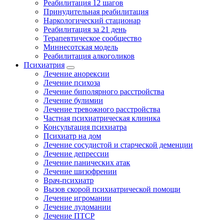
Реабилитация 12 шагов
Принудительная реабилитация
Наркологический стационар
Реабилитация за 21 день
Терапевтическое сообщество
Миннесотская модель
Реабилитация алкоголиков
Психиатрия
Лечение анорексии
Лечение психоза
Лечение биполярного расстройства
Лечение булимии
Лечение тревожного расстройства
Частная психиатрическая клиника
Консультация психиатра
Психиатр на дом
Лечение сосудистой и старческой деменции
Лечение депрессии
Лечение панических атак
Лечение шизофрении
Врач-психиатр
Вызов скорой психиатрической помощи
Лечение игромании
Лечение лудомании
Лечение ПТСР