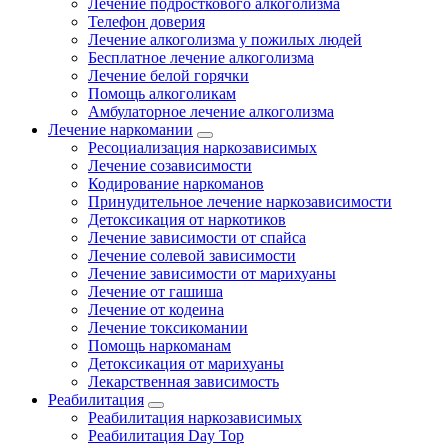
Лечение подросткового алкоголизма
Телефон доверия
Лечение алкоголизма у пожилых людей
Бесплатное лечение алкоголизма
Лечение белой горячки
Помощь алкоголикам
Амбулаторное лечение алкоголизма
Лечение наркомании
Ресоциализация наркозависимых
Лечение созависимости
Кодирование наркоманов
Принудительное лечение наркозависимости
Детоксикация от наркотиков
Лечение зависимости от спайса
Лечение солевой зависимости
Лечение зависимости от марихуаны
Лечение от гашиша
Лечение от кодеина
Лечение токсикомании
Помощь наркоманам
Детоксикация от марихуаны
Лекарственная зависимость
Реабилитация
Реабилитация наркозависимых
Реабилитация Day Top