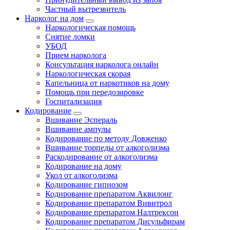
Частный вытрезвитель
Нарколог на дом
Наркологическая помощь
Снятие ломки
УБОД
Прием нарколога
Консультация нарколога онлайн
Наркологическая скорая
Капельница от наркотиков на дому
Помощь при передозировке
Госпитализация
Кодирование
Вшивание Эспераль
Вшивание ампулы
Кодирование по методу Довженко
Вшивание торпеды от алкоголизма
Раскодирование от алкоголизма
Кодирование на дому
Укол от алкоголизма
Кодирование гипнозом
Кодирование препаратом Аквилонг
Кодирование препаратом Вивитрол
Кодирование препаратом Налтрексон
Кодирование препаратом Дисульфирам