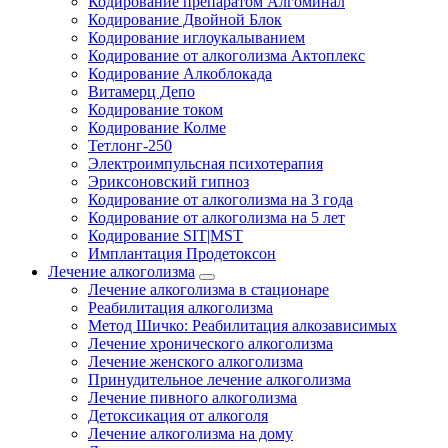
Кодирование препаратом Алгоминал
Кодирование Двойной Блок
Кодирование иглоукалыванием
Кодирование от алкоголизма Актоплекс
Кодирование Алкоблокада
Витамерц Депо
Кодирование током
Кодирование Колме
Тетлонг-250
Электроимпульсная психотерапия
Эриксоновский гипноз
Кодирование от алкоголизма на 3 года
Кодирование от алкоголизма на 5 лет
Кодирование SIT|MST
Имплантация Продетоксон
Лечение алкоголизма
Лечение алкоголизма в стационаре
Реабилитация алкоголизма
Метод Шичко: Реабилитация алкозависимых
Лечение хронического алкоголизма
Лечение женского алкоголизма
Принудительное лечение алкоголизма
Лечение пивного алкоголизма
Детоксикация от алкоголя
Лечение алкоголизма на дому