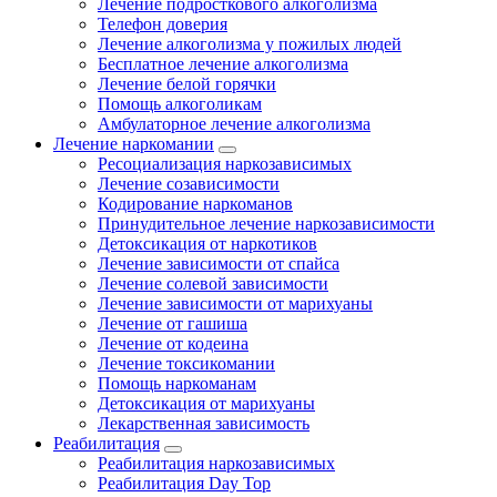
Лечение подросткового алкоголизма
Телефон доверия
Лечение алкоголизма у пожилых людей
Бесплатное лечение алкоголизма
Лечение белой горячки
Помощь алкоголикам
Амбулаторное лечение алкоголизма
Лечение наркомании
Ресоциализация наркозависимых
Лечение созависимости
Кодирование наркоманов
Принудительное лечение наркозависимости
Детоксикация от наркотиков
Лечение зависимости от спайса
Лечение солевой зависимости
Лечение зависимости от марихуаны
Лечение от гашиша
Лечение от кодеина
Лечение токсикомании
Помощь наркоманам
Детоксикация от марихуаны
Лекарственная зависимость
Реабилитация
Реабилитация наркозависимых
Реабилитация Day Top