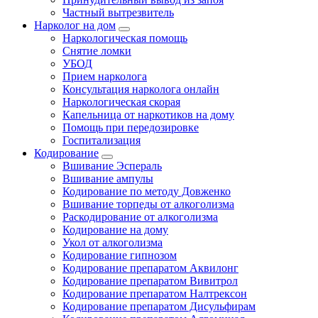
Частный вытрезвитель
Нарколог на дом
Наркологическая помощь
Снятие ломки
УБОД
Прием нарколога
Консультация нарколога онлайн
Наркологическая скорая
Капельница от наркотиков на дому
Помощь при передозировке
Госпитализация
Кодирование
Вшивание Эспераль
Вшивание ампулы
Кодирование по методу Довженко
Вшивание торпеды от алкоголизма
Раскодирование от алкоголизма
Кодирование на дому
Укол от алкоголизма
Кодирование гипнозом
Кодирование препаратом Аквилонг
Кодирование препаратом Вивитрол
Кодирование препаратом Налтрексон
Кодирование препаратом Дисульфирам