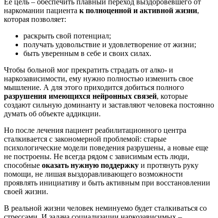
Ее цель – обеспечить плавный переход выздоровевшего от
наркомании пациента
к полноценной и активной жизни
,
которая позволяет:
раскрыть свой потенциал;
получать удовольствие и удовлетворение от жизни;
быть уверенным в себе и своих силах.
Чтобы больной мог прекратить страдать от алко- и
наркозависимости, ему нужно полностью изменить свое
мышление. А для этого приходится добиться полного
разрушения имеющихся нейронных связей
, которые
создают сильную доминанту и заставляют человека постоянно
думать об объекте аддикции.
Но после лечения пациент реабилитационного центра
сталкивается с закономерной проблемой: старые
психологические модели поведения разрушены, а новые еще
не построены. Не всегда рядом с зависимым есть люди,
способные
оказать нужную поддержку
и протянуть руку
помощи, не лишая выздоравливающего возможности
проявлять инициативу и быть активным при восстановлении
своей жизни.
В реальной жизни человек неминуемо будет сталкиваться со
стрессами. И задача социализации наркозависимых –