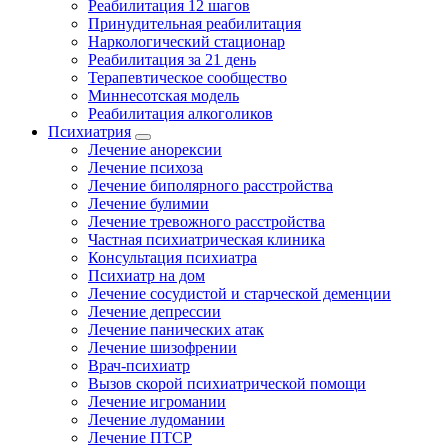
Реабилитация 12 шагов
Принудительная реабилитация
Наркологический стационар
Реабилитация за 21 день
Терапевтическое сообщество
Миннесотская модель
Реабилитация алкоголиков
Психиатрия
Лечение анорексии
Лечение психоза
Лечение биполярного расстройства
Лечение булимии
Лечение тревожного расстройства
Частная психиатрическая клиника
Консультация психиатра
Психиатр на дом
Лечение сосудистой и старческой деменции
Лечение депрессии
Лечение панических атак
Лечение шизофрении
Врач-психиатр
Вызов скорой психиатрической помощи
Лечение игромании
Лечение лудомании
Лечение ПТСР