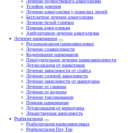
Лечение подросткового алкоголизма
Телефон доверия
Лечение алкоголизма у пожилых людей
Бесплатное лечение алкоголизма
Лечение белой горячки
Помощь алкоголикам
Амбулаторное лечение алкоголизма
Лечение наркомании
Ресоциализация наркозависимых
Лечение созависимости
Кодирование наркоманов
Принудительное лечение наркозависимости
Детоксикация от наркотиков
Лечение зависимости от спайса
Лечение солевой зависимости
Лечение зависимости от марихуаны
Лечение от гашиша
Лечение от кодеина
Лечение токсикомании
Помощь наркоманам
Детоксикация от марихуаны
Лекарственная зависимость
Реабилитация
Реабилитация наркозависимых
Реабилитация Day Top