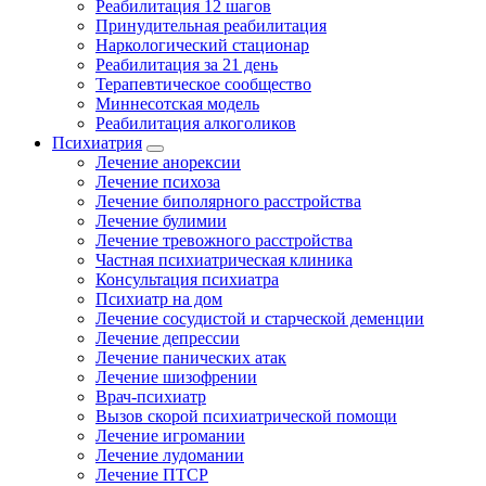
Реабилитация 12 шагов
Принудительная реабилитация
Наркологический стационар
Реабилитация за 21 день
Терапевтическое сообщество
Миннесотская модель
Реабилитация алкоголиков
Психиатрия
Лечение анорексии
Лечение психоза
Лечение биполярного расстройства
Лечение булимии
Лечение тревожного расстройства
Частная психиатрическая клиника
Консультация психиатра
Психиатр на дом
Лечение сосудистой и старческой деменции
Лечение депрессии
Лечение панических атак
Лечение шизофрении
Врач-психиатр
Вызов скорой психиатрической помощи
Лечение игромании
Лечение лудомании
Лечение ПТСР