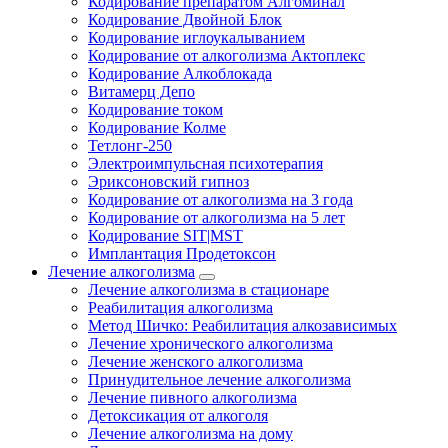
Кодирование препаратом Алгоминал
Кодирование Двойной Блок
Кодирование иглоукалыванием
Кодирование от алкоголизма Актоплекс
Кодирование Алкоблокада
Витамерц Депо
Кодирование током
Кодирование Колме
Тетлонг-250
Электроимпульсная психотерапия
Эриксоновский гипноз
Кодирование от алкоголизма на 3 года
Кодирование от алкоголизма на 5 лет
Кодирование SIT|MST
Имплантация Продетоксон
Лечение алкоголизма
Лечение алкоголизма в стационаре
Реабилитация алкоголизма
Метод Шичко: Реабилитация алкозависимых
Лечение хронического алкоголизма
Лечение женского алкоголизма
Принудительное лечение алкоголизма
Лечение пивного алкоголизма
Детоксикация от алкоголя
Лечение алкоголизма на дому