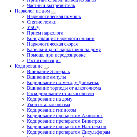
Частный вытрезвитель
Нарколог на дом
Наркологическая помощь
Снятие ломки
УБОД
Прием нарколога
Консультация нарколога онлайн
Наркологическая скорая
Капельница от наркотиков на дому
Помощь при передозировке
Госпитализация
Кодирование
Вшивание Эспераль
Вшивание ампулы
Кодирование по методу Довженко
Вшивание торпеды от алкоголизма
Раскодирование от алкоголизма
Кодирование на дому
Укол от алкоголизма
Кодирование гипнозом
Кодирование препаратом Аквилонг
Кодирование препаратом Вивитрол
Кодирование препаратом Налтрексон
Кодирование препаратом Дисульфирам