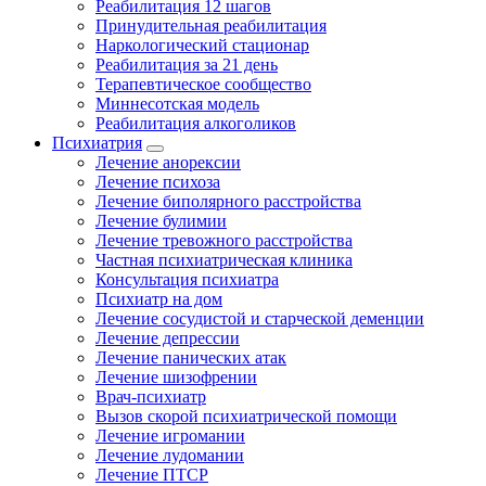
Реабилитация 12 шагов
Принудительная реабилитация
Наркологический стационар
Реабилитация за 21 день
Терапевтическое сообщество
Миннесотская модель
Реабилитация алкоголиков
Психиатрия
Лечение анорексии
Лечение психоза
Лечение биполярного расстройства
Лечение булимии
Лечение тревожного расстройства
Частная психиатрическая клиника
Консультация психиатра
Психиатр на дом
Лечение сосудистой и старческой деменции
Лечение депрессии
Лечение панических атак
Лечение шизофрении
Врач-психиатр
Вызов скорой психиатрической помощи
Лечение игромании
Лечение лудомании
Лечение ПТСР