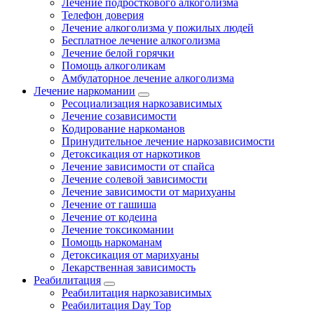
Лечение подросткового алкоголизма
Телефон доверия
Лечение алкоголизма у пожилых людей
Бесплатное лечение алкоголизма
Лечение белой горячки
Помощь алкоголикам
Амбулаторное лечение алкоголизма
Лечение наркомании
Ресоциализация наркозависимых
Лечение созависимости
Кодирование наркоманов
Принудительное лечение наркозависимости
Детоксикация от наркотиков
Лечение зависимости от спайса
Лечение солевой зависимости
Лечение зависимости от марихуаны
Лечение от гашиша
Лечение от кодеина
Лечение токсикомании
Помощь наркоманам
Детоксикация от марихуаны
Лекарственная зависимость
Реабилитация
Реабилитация наркозависимых
Реабилитация Day Top