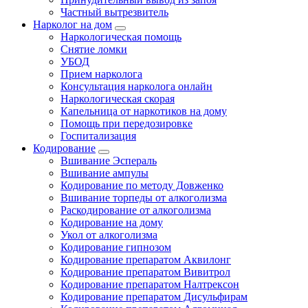
Частный вытрезвитель
Нарколог на дом
Наркологическая помощь
Снятие ломки
УБОД
Прием нарколога
Консультация нарколога онлайн
Наркологическая скорая
Капельница от наркотиков на дому
Помощь при передозировке
Госпитализация
Кодирование
Вшивание Эспераль
Вшивание ампулы
Кодирование по методу Довженко
Вшивание торпеды от алкоголизма
Раскодирование от алкоголизма
Кодирование на дому
Укол от алкоголизма
Кодирование гипнозом
Кодирование препаратом Аквилонг
Кодирование препаратом Вивитрол
Кодирование препаратом Налтрексон
Кодирование препаратом Дисульфирам