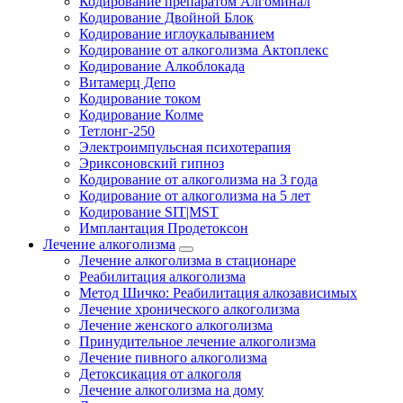
Кодирование препаратом Алгоминал
Кодирование Двойной Блок
Кодирование иглоукалыванием
Кодирование от алкоголизма Актоплекс
Кодирование Алкоблокада
Витамерц Депо
Кодирование током
Кодирование Колме
Тетлонг-250
Электроимпульсная психотерапия
Эриксоновский гипноз
Кодирование от алкоголизма на 3 года
Кодирование от алкоголизма на 5 лет
Кодирование SIT|MST
Имплантация Продетоксон
Лечение алкоголизма
Лечение алкоголизма в стационаре
Реабилитация алкоголизма
Метод Шичко: Реабилитация алкозависимых
Лечение хронического алкоголизма
Лечение женского алкоголизма
Принудительное лечение алкоголизма
Лечение пивного алкоголизма
Детоксикация от алкоголя
Лечение алкоголизма на дому