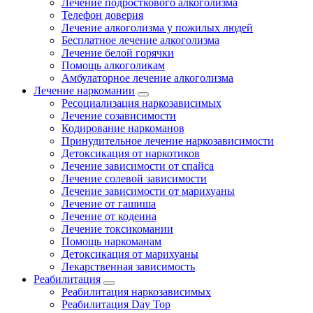
Лечение подросткового алкоголизма
Телефон доверия
Лечение алкоголизма у пожилых людей
Бесплатное лечение алкоголизма
Лечение белой горячки
Помощь алкоголикам
Амбулаторное лечение алкоголизма
Лечение наркомании
Ресоциализация наркозависимых
Лечение созависимости
Кодирование наркоманов
Принудительное лечение наркозависимости
Детоксикация от наркотиков
Лечение зависимости от спайса
Лечение солевой зависимости
Лечение зависимости от марихуаны
Лечение от гашиша
Лечение от кодеина
Лечение токсикомании
Помощь наркоманам
Детоксикация от марихуаны
Лекарственная зависимость
Реабилитация
Реабилитация наркозависимых
Реабилитация Day Top