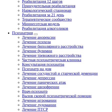
Реабилитация 12 шагов
Принудительная реабилитация
Наркологический стационар
Реабилитация за 21 день
Терапевтическое сообщество
Миннесотская модель
Реабилитация алкоголиков
Психиатрия
Лечение анорексии
Лечение психоза
Лечение биполярного расстройства
Лечение булимии
Лечение тревожного расстройства
Частная психиатрическая клиника
Консультация психиатра
Психиатр на дом
Лечение сосудистой и старческой деменции
Лечение депрессии
Лечение панических атак
Лечение шизофрении
Врач-психиатр
Вызов скорой психиатрической помощи
Лечение игромании
Лечение лудомании
Лечение ПТСР