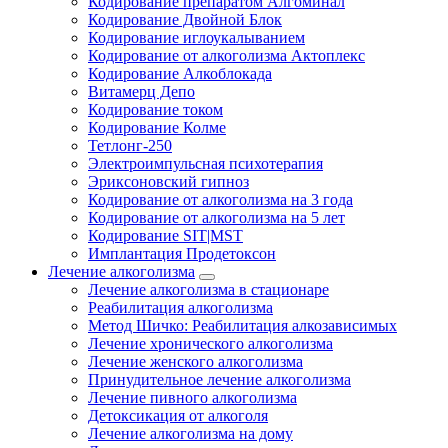
Кодирование препаратом Алгоминал
Кодирование Двойной Блок
Кодирование иглоукалыванием
Кодирование от алкоголизма Актоплекс
Кодирование Алкоблокада
Витамерц Депо
Кодирование током
Кодирование Колме
Тетлонг-250
Электроимпульсная психотерапия
Эриксоновский гипноз
Кодирование от алкоголизма на 3 года
Кодирование от алкоголизма на 5 лет
Кодирование SIT|MST
Имплантация Продетоксон
Лечение алкоголизма
Лечение алкоголизма в стационаре
Реабилитация алкоголизма
Метод Шичко: Реабилитация алкозависимых
Лечение хронического алкоголизма
Лечение женского алкоголизма
Принудительное лечение алкоголизма
Лечение пивного алкоголизма
Детоксикация от алкоголя
Лечение алкоголизма на дому