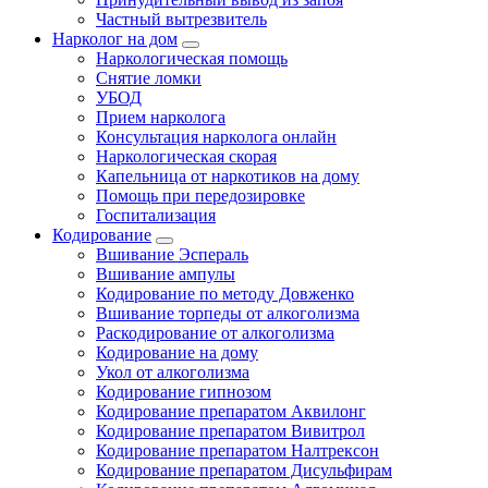
Частный вытрезвитель
Нарколог на дом
Наркологическая помощь
Снятие ломки
УБОД
Прием нарколога
Консультация нарколога онлайн
Наркологическая скорая
Капельница от наркотиков на дому
Помощь при передозировке
Госпитализация
Кодирование
Вшивание Эспераль
Вшивание ампулы
Кодирование по методу Довженко
Вшивание торпеды от алкоголизма
Раскодирование от алкоголизма
Кодирование на дому
Укол от алкоголизма
Кодирование гипнозом
Кодирование препаратом Аквилонг
Кодирование препаратом Вивитрол
Кодирование препаратом Налтрексон
Кодирование препаратом Дисульфирам