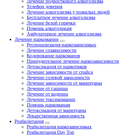
Лечение подросткового алкоголизма
Телефон доверия
Лечение алкоголизма у пожилых людей
Бесплатное лечение алкоголизма
Лечение белой горячки
Помощь алкоголикам
Амбулаторное лечение алкоголизма
Лечение наркомании
Ресоциализация наркозависимых
Лечение созависимости
Кодирование наркоманов
Принудительное лечение наркозависимости
Детоксикация от наркотиков
Лечение зависимости от спайса
Лечение солевой зависимости
Лечение зависимости от марихуаны
Лечение от гашиша
Лечение от кодеина
Лечение токсикомании
Помощь наркоманам
Детоксикация от марихуаны
Лекарственная зависимость
Реабилитация
Реабилитация наркозависимых
Реабилитация Day Top