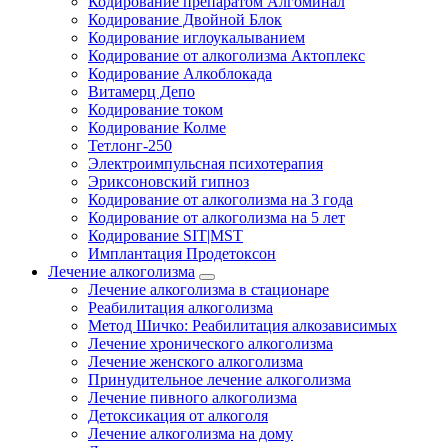
Кодирование препаратом Алгоминал
Кодирование Двойной Блок
Кодирование иглоукалыванием
Кодирование от алкоголизма Актоплекс
Кодирование Алкоблокада
Витамерц Депо
Кодирование током
Кодирование Колме
Тетлонг-250
Электроимпульсная психотерапия
Эриксоновский гипноз
Кодирование от алкоголизма на 3 года
Кодирование от алкоголизма на 5 лет
Кодирование SIT|MST
Имплантация Продетоксон
Лечение алкоголизма
Лечение алкоголизма в стационаре
Реабилитация алкоголизма
Метод Шичко: Реабилитация алкозависимых
Лечение хронического алкоголизма
Лечение женского алкоголизма
Принудительное лечение алкоголизма
Лечение пивного алкоголизма
Детоксикация от алкоголя
Лечение алкоголизма на дому