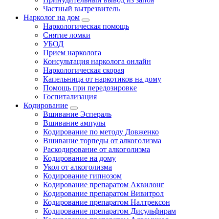
Частный вытрезвитель
Нарколог на дом
Наркологическая помощь
Снятие ломки
УБОД
Прием нарколога
Консультация нарколога онлайн
Наркологическая скорая
Капельница от наркотиков на дому
Помощь при передозировке
Госпитализация
Кодирование
Вшивание Эспераль
Вшивание ампулы
Кодирование по методу Довженко
Вшивание торпеды от алкоголизма
Раскодирование от алкоголизма
Кодирование на дому
Укол от алкоголизма
Кодирование гипнозом
Кодирование препаратом Аквилонг
Кодирование препаратом Вивитрол
Кодирование препаратом Налтрексон
Кодирование препаратом Дисульфирам