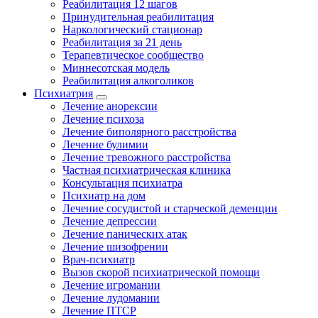
Реабилитация 12 шагов
Принудительная реабилитация
Наркологический стационар
Реабилитация за 21 день
Терапевтическое сообщество
Миннесотская модель
Реабилитация алкоголиков
Психиатрия
Лечение анорексии
Лечение психоза
Лечение биполярного расстройства
Лечение булимии
Лечение тревожного расстройства
Частная психиатрическая клиника
Консультация психиатра
Психиатр на дом
Лечение сосудистой и старческой деменции
Лечение депрессии
Лечение панических атак
Лечение шизофрении
Врач-психиатр
Вызов скорой психиатрической помощи
Лечение игромании
Лечение лудомании
Лечение ПТСР