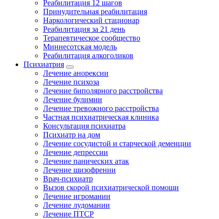
Реабилитация 12 шагов
Принудительная реабилитация
Наркологический стационар
Реабилитация за 21 день
Терапевтическое сообщество
Миннесотская модель
Реабилитация алкоголиков
Психиатрия
Лечение анорексии
Лечение психоза
Лечение биполярного расстройства
Лечение булимии
Лечение тревожного расстройства
Частная психиатрическая клиника
Консультация психиатра
Психиатр на дом
Лечение сосудистой и старческой деменции
Лечение депрессии
Лечение панических атак
Лечение шизофрении
Врач-психиатр
Вызов скорой психиатрической помощи
Лечение игромании
Лечение лудомании
Лечение ПТСР