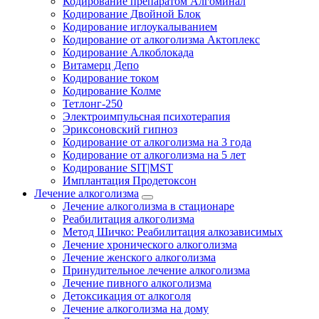
Кодирование препаратом Алгоминал
Кодирование Двойной Блок
Кодирование иглоукалыванием
Кодирование от алкоголизма Актоплекс
Кодирование Алкоблокада
Витамерц Депо
Кодирование током
Кодирование Колме
Тетлонг-250
Электроимпульсная психотерапия
Эриксоновский гипноз
Кодирование от алкоголизма на 3 года
Кодирование от алкоголизма на 5 лет
Кодирование SIT|MST
Имплантация Продетоксон
Лечение алкоголизма
Лечение алкоголизма в стационаре
Реабилитация алкоголизма
Метод Шичко: Реабилитация алкозависимых
Лечение хронического алкоголизма
Лечение женского алкоголизма
Принудительное лечение алкоголизма
Лечение пивного алкоголизма
Детоксикация от алкоголя
Лечение алкоголизма на дому