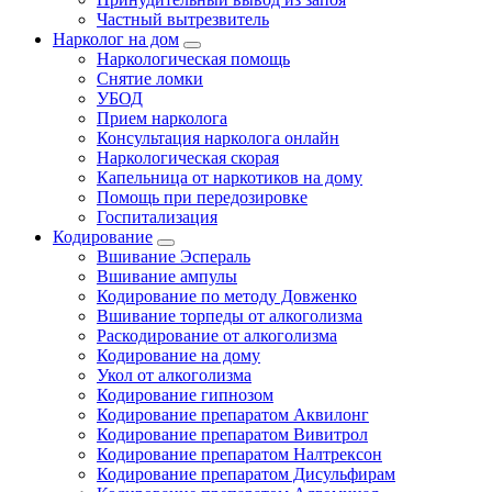
Частный вытрезвитель
Нарколог на дом
Наркологическая помощь
Снятие ломки
УБОД
Прием нарколога
Консультация нарколога онлайн
Наркологическая скорая
Капельница от наркотиков на дому
Помощь при передозировке
Госпитализация
Кодирование
Вшивание Эспераль
Вшивание ампулы
Кодирование по методу Довженко
Вшивание торпеды от алкоголизма
Раскодирование от алкоголизма
Кодирование на дому
Укол от алкоголизма
Кодирование гипнозом
Кодирование препаратом Аквилонг
Кодирование препаратом Вивитрол
Кодирование препаратом Налтрексон
Кодирование препаратом Дисульфирам