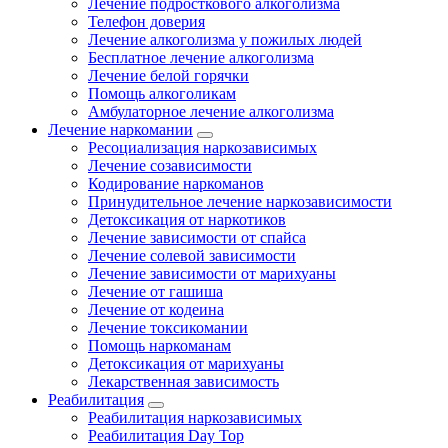
Лечение подросткового алкоголизма
Телефон доверия
Лечение алкоголизма у пожилых людей
Бесплатное лечение алкоголизма
Лечение белой горячки
Помощь алкоголикам
Амбулаторное лечение алкоголизма
Лечение наркомании
Ресоциализация наркозависимых
Лечение созависимости
Кодирование наркоманов
Принудительное лечение наркозависимости
Детоксикация от наркотиков
Лечение зависимости от спайса
Лечение солевой зависимости
Лечение зависимости от марихуаны
Лечение от гашиша
Лечение от кодеина
Лечение токсикомании
Помощь наркоманам
Детоксикация от марихуаны
Лекарственная зависимость
Реабилитация
Реабилитация наркозависимых
Реабилитация Day Top