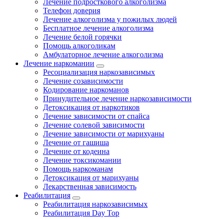
Лечение подросткового алкоголизма
Телефон доверия
Лечение алкоголизма у пожилых людей
Бесплатное лечение алкоголизма
Лечение белой горячки
Помощь алкоголикам
Амбулаторное лечение алкоголизма
Лечение наркомании
Ресоциализация наркозависимых
Лечение созависимости
Кодирование наркоманов
Принудительное лечение наркозависимости
Детоксикация от наркотиков
Лечение зависимости от спайса
Лечение солевой зависимости
Лечение зависимости от марихуаны
Лечение от гашиша
Лечение от кодеина
Лечение токсикомании
Помощь наркоманам
Детоксикация от марихуаны
Лекарственная зависимость
Реабилитация
Реабилитация наркозависимых
Реабилитация Day Top