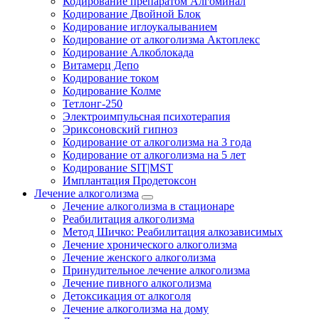
Кодирование препаратом Алгоминал
Кодирование Двойной Блок
Кодирование иглоукалыванием
Кодирование от алкоголизма Актоплекс
Кодирование Алкоблокада
Витамерц Депо
Кодирование током
Кодирование Колме
Тетлонг-250
Электроимпульсная психотерапия
Эриксоновский гипноз
Кодирование от алкоголизма на 3 года
Кодирование от алкоголизма на 5 лет
Кодирование SIT|MST
Имплантация Продетоксон
Лечение алкоголизма
Лечение алкоголизма в стационаре
Реабилитация алкоголизма
Метод Шичко: Реабилитация алкозависимых
Лечение хронического алкоголизма
Лечение женского алкоголизма
Принудительное лечение алкоголизма
Лечение пивного алкоголизма
Детоксикация от алкоголя
Лечение алкоголизма на дому