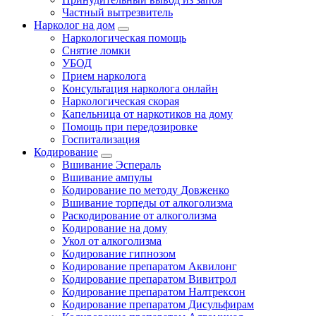
Частный вытрезвитель
Нарколог на дом
Наркологическая помощь
Снятие ломки
УБОД
Прием нарколога
Консультация нарколога онлайн
Наркологическая скорая
Капельница от наркотиков на дому
Помощь при передозировке
Госпитализация
Кодирование
Вшивание Эспераль
Вшивание ампулы
Кодирование по методу Довженко
Вшивание торпеды от алкоголизма
Раскодирование от алкоголизма
Кодирование на дому
Укол от алкоголизма
Кодирование гипнозом
Кодирование препаратом Аквилонг
Кодирование препаратом Вивитрол
Кодирование препаратом Налтрексон
Кодирование препаратом Дисульфирам