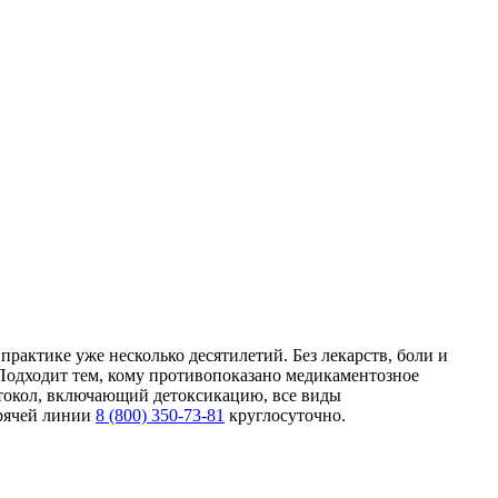
рактике уже несколько десятилетий. Без лекарств, боли и
 Подходит тем, кому противопоказано медикаментозное
отокол, включающий детоксикацию, все виды
орячей линии
8 (800) 350-73-81
круглосуточно.