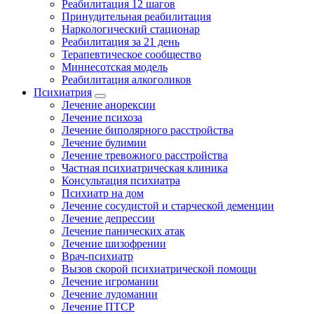
Реабилитация 12 шагов
Принудительная реабилитация
Наркологический стационар
Реабилитация за 21 день
Терапевтическое сообщество
Миннесотская модель
Реабилитация алкоголиков
Психиатрия
Лечение анорексии
Лечение психоза
Лечение биполярного расстройства
Лечение булимии
Лечение тревожного расстройства
Частная психиатрическая клиника
Консультация психиатра
Психиатр на дом
Лечение сосудистой и старческой деменции
Лечение депрессии
Лечение панических атак
Лечение шизофрении
Врач-психиатр
Вызов скорой психиатрической помощи
Лечение игромании
Лечение лудомании
Лечение ПТСР