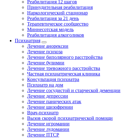
Реабилитация 12 шагов
Принудительная реабилитация
Наркологический стационар
Реабилитация за 21 день
Терапевтическое сообщество
Миннесотская модель
Реабилитация алкоголиков
Психиатрия
Лечение анорексии
Лечение психоза
Лечение биполярного расстройства
Лечение булимии
Лечение тревожного расстройства
Частная психиатрическая клиника
Консультация психиатра
Психиатр на дом
Лечение сосудистой и старческой деменции
Лечение депрессии
Лечение панических атак
Лечение шизофрении
Врач-психиатр
Вызов скорой психиатрической помощи
Лечение игромании
Лечение лудомании
Лечение ПТСР