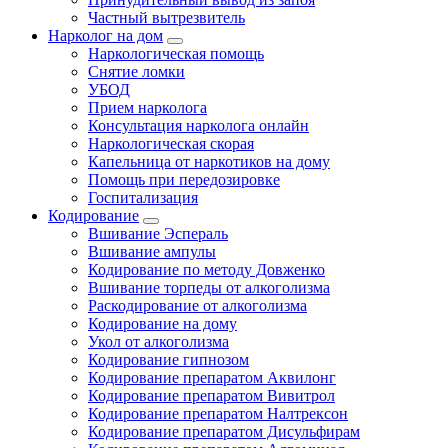
Частный вытрезвитель
Нарколог на дом
Наркологическая помощь
Снятие ломки
УБОД
Прием нарколога
Консультация нарколога онлайн
Наркологическая скорая
Капельница от наркотиков на дому
Помощь при передозировке
Госпитализация
Кодирование
Вшивание Эспераль
Вшивание ампулы
Кодирование по методу Довженко
Вшивание торпеды от алкоголизма
Раскодирование от алкоголизма
Кодирование на дому
Укол от алкоголизма
Кодирование гипнозом
Кодирование препаратом Аквилонг
Кодирование препаратом Вивитрол
Кодирование препаратом Налтрексон
Кодирование препаратом Дисульфирам