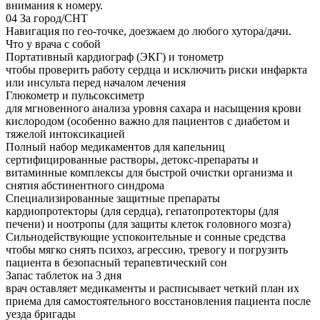
внимания к номеру.
04
За город/СНТ
Навигация по гео-точке, доезжаем до любого хутора/дачи.
Что у врача с собой
Портативный кардиограф (ЭКГ) и тонометр
чтобы проверить работу сердца и исключить риски инфаркта
или инсульта перед началом лечения
Глюкометр и пульсоксиметр
для мгновенного анализа уровня сахара и насыщения крови
кислородом (особенно важно для пациентов с диабетом и
тяжелой интоксикацией
Полный набор медикаментов для капельниц
сертифицированные растворы, детокс-препараты и
витаминные комплексы для быстрой очистки организма и
снятия абстинентного синдрома
Специализированные защитные препараты
кардиопротекторы (для сердца), гепатопротекторы (для
печени) и ноотропы (для защиты клеток головного мозга)
Сильнодействующие успокоительные и сонные средства
чтобы мягко снять психоз, агрессию, тревогу и погрузить
пациента в безопасный терапевтический сон
Запас таблеток на 3 дня
врач оставляет медикаменты и расписывает четкий план их
приема для самостоятельного восстановления пациента после
уезда бригады