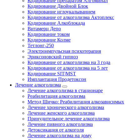
Кодирование препаратом Алгоминал
Кодирование Двойной Блок
Кодирование иглоукалыванием
Кодирование от алкоголизма Актоплекс
Кодирование Алкоблокада
Витамерц Депо
Кодирование током
Кодирование Колме
Тетлонг-250
Электроимпульсная психотерапия
Эриксоновский гипноз
Кодирование от алкоголизма на 3 года
Кодирование от алкоголизма на 5 лет
Кодирование SIT|MST
Имплантация Продетоксон
Лечение алкоголизма
Лечение алкоголизма в стационаре
Реабилитация алкоголизма
Метод Шичко: Реабилитация алкозависимых
Лечение хронического алкоголизма
Лечение женского алкоголизма
Принудительное лечение алкоголизма
Лечение пивного алкоголизма
Детоксикация от алкоголя
Лечение алкоголизма на дому