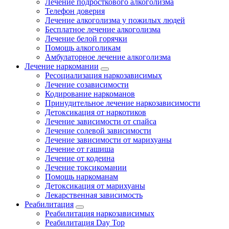
Лечение подросткового алкоголизма
Телефон доверия
Лечение алкоголизма у пожилых людей
Бесплатное лечение алкоголизма
Лечение белой горячки
Помощь алкоголикам
Амбулаторное лечение алкоголизма
Лечение наркомании
Ресоциализация наркозависимых
Лечение созависимости
Кодирование наркоманов
Принудительное лечение наркозависимости
Детоксикация от наркотиков
Лечение зависимости от спайса
Лечение солевой зависимости
Лечение зависимости от марихуаны
Лечение от гашиша
Лечение от кодеина
Лечение токсикомании
Помощь наркоманам
Детоксикация от марихуаны
Лекарственная зависимость
Реабилитация
Реабилитация наркозависимых
Реабилитация Day Top