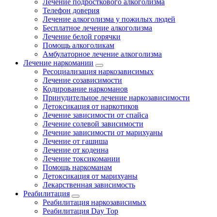
Лечение подросткового алкоголизма
Телефон доверия
Лечение алкоголизма у пожилых людей
Бесплатное лечение алкоголизма
Лечение белой горячки
Помощь алкоголикам
Амбулаторное лечение алкоголизма
Лечение наркомании
Ресоциализация наркозависимых
Лечение созависимости
Кодирование наркоманов
Принудительное лечение наркозависимости
Детоксикация от наркотиков
Лечение зависимости от спайса
Лечение солевой зависимости
Лечение зависимости от марихуаны
Лечение от гашиша
Лечение от кодеина
Лечение токсикомании
Помощь наркоманам
Детоксикация от марихуаны
Лекарственная зависимость
Реабилитация
Реабилитация наркозависимых
Реабилитация Day Top