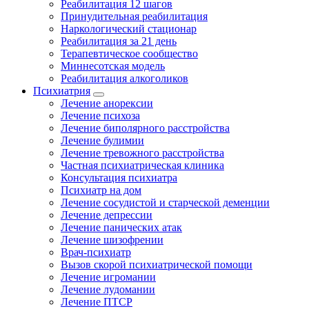
Реабилитация 12 шагов
Принудительная реабилитация
Наркологический стационар
Реабилитация за 21 день
Терапевтическое сообщество
Миннесотская модель
Реабилитация алкоголиков
Психиатрия
Лечение анорексии
Лечение психоза
Лечение биполярного расстройства
Лечение булимии
Лечение тревожного расстройства
Частная психиатрическая клиника
Консультация психиатра
Психиатр на дом
Лечение сосудистой и старческой деменции
Лечение депрессии
Лечение панических атак
Лечение шизофрении
Врач-психиатр
Вызов скорой психиатрической помощи
Лечение игромании
Лечение лудомании
Лечение ПТСР