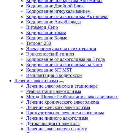
Кодирование препаратом Алгоминал
Кодирование Двойной Блок
Кодирование иглоукалыванием
Кодирование от алкоголизма Актоплекс
Кодирование Алкоблокада
Витамерц Депо
Кодирование током
Кодирование Колме
Тетлонг-250
Электроимпульсная психотерапия
Эриксоновский гипноз
Кодирование от алкоголизма на 3 года
Кодирование от алкоголизма на 5 лет
Кодирование SIT|MST
Имплантация Продетоксон
Лечение алкоголизма
Лечение алкоголизма в стационаре
Реабилитация алкоголизма
Метод Шичко: Реабилитация алкозависимых
Лечение хронического алкоголизма
Лечение женского алкоголизма
Принудительное лечение алкоголизма
Лечение пивного алкоголизма
Детоксикация от алкоголя
Лечение алкоголизма на дому