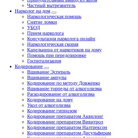
Частный вытрезвитель
Нарколог на дом
Наркологическая помощь
Снятие ломки
УБОД
Прием нарколога
Консультация нарколога онлайн
Наркологическая скорая
Капельница от наркотиков на дому
Помощь при передозировке
Госпитализация
Кодирование
Вшивание Эспераль
Вшивание ампулы
Кодирование по методу Довженко
Вшивание торпеды от алкоголизма
Раскодирование от алкоголизма
Кодирование на дому
Укол от алкоголизма
Кодирование гипнозом
Кодирование препаратом Аквилонг
Кодирование препаратом Вивитрол
Кодирование препаратом Налтрексон
Кодирование препаратом Дисульфирам