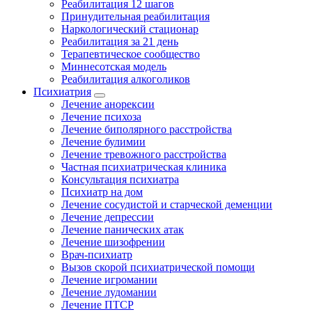
Реабилитация 12 шагов
Принудительная реабилитация
Наркологический стационар
Реабилитация за 21 день
Терапевтическое сообщество
Миннесотская модель
Реабилитация алкоголиков
Психиатрия
Лечение анорексии
Лечение психоза
Лечение биполярного расстройства
Лечение булимии
Лечение тревожного расстройства
Частная психиатрическая клиника
Консультация психиатра
Психиатр на дом
Лечение сосудистой и старческой деменции
Лечение депрессии
Лечение панических атак
Лечение шизофрении
Врач-психиатр
Вызов скорой психиатрической помощи
Лечение игромании
Лечение лудомании
Лечение ПТСР