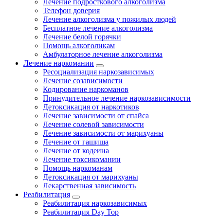
Лечение подросткового алкоголизма
Телефон доверия
Лечение алкоголизма у пожилых людей
Бесплатное лечение алкоголизма
Лечение белой горячки
Помощь алкоголикам
Амбулаторное лечение алкоголизма
Лечение наркомании
Ресоциализация наркозависимых
Лечение созависимости
Кодирование наркоманов
Принудительное лечение наркозависимости
Детоксикация от наркотиков
Лечение зависимости от спайса
Лечение солевой зависимости
Лечение зависимости от марихуаны
Лечение от гашиша
Лечение от кодеина
Лечение токсикомании
Помощь наркоманам
Детоксикация от марихуаны
Лекарственная зависимость
Реабилитация
Реабилитация наркозависимых
Реабилитация Day Top