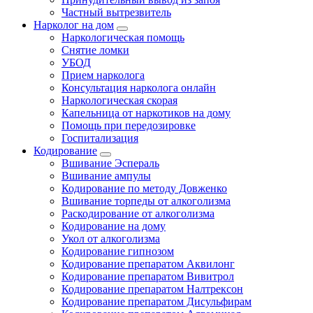
Частный вытрезвитель
Нарколог на дом
Наркологическая помощь
Снятие ломки
УБОД
Прием нарколога
Консультация нарколога онлайн
Наркологическая скорая
Капельница от наркотиков на дому
Помощь при передозировке
Госпитализация
Кодирование
Вшивание Эспераль
Вшивание ампулы
Кодирование по методу Довженко
Вшивание торпеды от алкоголизма
Раскодирование от алкоголизма
Кодирование на дому
Укол от алкоголизма
Кодирование гипнозом
Кодирование препаратом Аквилонг
Кодирование препаратом Вивитрол
Кодирование препаратом Налтрексон
Кодирование препаратом Дисульфирам