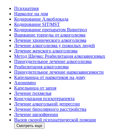
Психиатрия
Нарколог на дом
Кодирование Алкоблокада
Кодирование SIT|MST
Кодирование препаратом Вивитрол
Вшивание торпеды от алкоголизма
Лечение хронического алкоголизма
Лечение алкоголизма у пожилых людей
Лечение женского алкоголизма
Метод Шичко: Реабилитация алкозависимых
Принудительное лечение алкоголизма
Реабилитация алкоголизма
Принудительное лечение наркозависимости
Капельница от наркотиков на дому
Анонимно
Капельница от запоя
Лечение похмелья
Консультация психотерапевта
Лечение алкогольной депрессии
Лечение биполярного расстройства
Лечение шизофрении
Вызов скорой психиатрической помощи
Смотреть еще