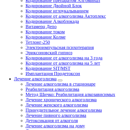
Кодирование препаратом Алгоминал
Кодирование Двойной Блок
Кодирование иглоукалыванием
Кодирование от алкоголизма Актоплекс
Кодирование Алкоблокада
Витамерц Депо
Кодирование током
Кодирование Колме
Тетлонг-250
Электроимпульсная психотерапия
Эриксоновский гипноз
Кодирование от алкоголизма на 3 года
Кодирование от алкоголизма на 5 лет
Кодирование SIT|MST
Имплантация Продетоксон
Лечение алкоголизма
Лечение алкоголизма в стационаре
Реабилитация алкоголизма
Метод Шичко: Реабилитация алкозависимых
Лечение хронического алкоголизма
Лечение женского алкоголизма
Принудительное лечение алкоголизма
Лечение пивного алкоголизма
Детоксикация от алкоголя
Лечение алкоголизма на дому