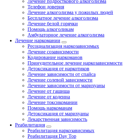
Лечение подросткового алкоголизма
Телефон доверия
Лечение алкоголизма у пожилых людей
Бесплатное лечение алкоголизма
Лечение белой горячки
Помощь алкоголикам
Амбулаторное лечение алкоголизма
Лечение наркомании
Ресоциализация наркозависимых
Лечение созависимости
Кодирование наркоманов
Принудительное лечение наркозависимости
Детоксикация от наркотиков
Лечение зависимости от спайса
Лечение солевой зависимости
Лечение зависимости от марихуаны
Лечение от гашиша
Лечение от кодеина
Лечение токсикомании
Помощь наркоманам
Детоксикация от марихуаны
Лекарственная зависимость
Реабилитация
Реабилитация наркозависимых
Реабилитация Day Top