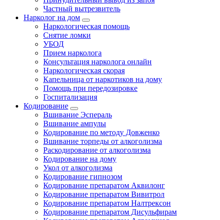
Частный вытрезвитель
Нарколог на дом
Наркологическая помощь
Снятие ломки
УБОД
Прием нарколога
Консультация нарколога онлайн
Наркологическая скорая
Капельница от наркотиков на дому
Помощь при передозировке
Госпитализация
Кодирование
Вшивание Эспераль
Вшивание ампулы
Кодирование по методу Довженко
Вшивание торпеды от алкоголизма
Раскодирование от алкоголизма
Кодирование на дому
Укол от алкоголизма
Кодирование гипнозом
Кодирование препаратом Аквилонг
Кодирование препаратом Вивитрол
Кодирование препаратом Налтрексон
Кодирование препаратом Дисульфирам