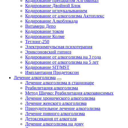
Кодирование препаратом Алгоминал
Кодирование Двойной Блок
Кодирование иглоукалыванием
Кодирование от алкоголизма Актоплекс
Кодирование Алкоблокада
Витамерц Депо
Кодирование током
Кодирование Колме
Тетлонг-250
Электроимпульсная психотерапия
Эриксоновский гипноз
Кодирование от алкоголизма на 3 года
Кодирование от алкоголизма на 5 лет
Кодирование SIT|MST
Имплантация Продетоксон
Лечение алкоголизма
Лечение алкоголизма в стационаре
Реабилитация алкоголизма
Метод Шичко: Реабилитация алкозависимых
Лечение хронического алкоголизма
Лечение женского алкоголизма
Принудительное лечение алкоголизма
Лечение пивного алкоголизма
Детоксикация от алкоголя
Лечение алкоголизма на дому