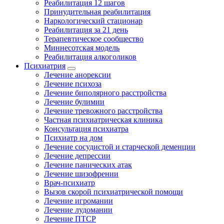
Реабилитация 12 шагов
Принудительная реабилитация
Наркологический стационар
Реабилитация за 21 день
Терапевтическое сообщество
Миннесотская модель
Реабилитация алкоголиков
Психиатрия
Лечение анорексии
Лечение психоза
Лечение биполярного расстройства
Лечение булимии
Лечение тревожного расстройства
Частная психиатрическая клиника
Консультация психиатра
Психиатр на дом
Лечение сосудистой и старческой деменции
Лечение депрессии
Лечение панических атак
Лечение шизофрении
Врач-психиатр
Вызов скорой психиатрической помощи
Лечение игромании
Лечение лудомании
Лечение ПТСР