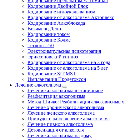
Кодирование препаратом Алгоминал
Кодирование Двойной Блок
Кодирование иглоукалыванием
Кодирование от алкоголизма Актоплекс
Кодирование Алкоблокада
Витамерц Депо
Кодирование током
Кодирование Колме
Тетлонг-250
Электроимпульсная психотерапия
Эриксоновский гипноз
Кодирование от алкоголизма на 3 года
Кодирование от алкоголизма на 5 лет
Кодирование SIT|MST
Имплантация Продетоксон
Лечение алкоголизма
Лечение алкоголизма в стационаре
Реабилитация алкоголизма
Метод Шичко: Реабилитация алкозависимых
Лечение хронического алкоголизма
Лечение женского алкоголизма
Принудительное лечение алкоголизма
Лечение пивного алкоголизма
Детоксикация от алкоголя
Лечение алкоголизма на дому