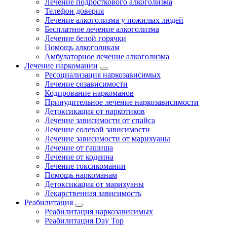
Лечение подросткового алкоголизма
Телефон доверия
Лечение алкоголизма у пожилых людей
Бесплатное лечение алкоголизма
Лечение белой горячки
Помощь алкоголикам
Амбулаторное лечение алкоголизма
Лечение наркомании
Ресоциализация наркозависимых
Лечение созависимости
Кодирование наркоманов
Принудительное лечение наркозависимости
Детоксикация от наркотиков
Лечение зависимости от спайса
Лечение солевой зависимости
Лечение зависимости от марихуаны
Лечение от гашиша
Лечение от кодеина
Лечение токсикомании
Помощь наркоманам
Детоксикация от марихуаны
Лекарственная зависимость
Реабилитация
Реабилитация наркозависимых
Реабилитация Day Top