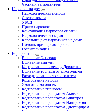
Частный вытрезвитель
Нарколог на дом
Наркологическая помощь
Снятие ломки
УБОД
Прием нарколога
Консультация нарколога онлайн
Наркологическая скорая
Капельница от наркотиков на дому
Помощь при передозировке
Госпитализация
Кодирование
Вшивание Эспераль
Вшивание ампулы
Кодирование по методу Довженко
Вшивание торпеды от алкоголизма
Раскодирование от алкоголизма
Кодирование на дому
Укол от алкоголизма
Кодирование гипнозом
Кодирование препаратом Аквилонг
Кодирование препаратом Вивитрол
Кодирование препаратом Налтрексон
Кодирование препаратом Дисульфирам