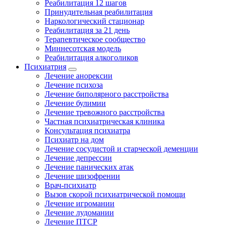
Реабилитация 12 шагов
Принудительная реабилитация
Наркологический стационар
Реабилитация за 21 день
Терапевтическое сообщество
Миннесотская модель
Реабилитация алкоголиков
Психиатрия
Лечение анорексии
Лечение психоза
Лечение биполярного расстройства
Лечение булимии
Лечение тревожного расстройства
Частная психиатрическая клиника
Консультация психиатра
Психиатр на дом
Лечение сосудистой и старческой деменции
Лечение депрессии
Лечение панических атак
Лечение шизофрении
Врач-психиатр
Вызов скорой психиатрической помощи
Лечение игромании
Лечение лудомании
Лечение ПТСР