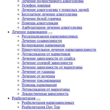
Лечение подросткового алкоголизма
Телефон доверия
Лечение алкоголизма у пожилых людей
Бесплатное лечение алкоголизма
Лечение белой горячки
Помощь алкоголикам
Амбулаторное лечение алкоголизма
Лечение наркомании
Ресоциализация наркозависимых
Лечение созависимости
Кодирование наркоманов
Принудительное лечение наркозависимости
Детоксикация от наркотиков
Лечение зависимости от спайса
Лечение солевой зависимости
Лечение зависимости от марихуаны
Лечение от гашиша
Лечение от кодеина
Лечение токсикомании
Помощь наркоманам
Детоксикация от марихуаны
Лекарственная зависимость
Реабилитация
Реабилитация наркозависимых
Реабилитация Day Top