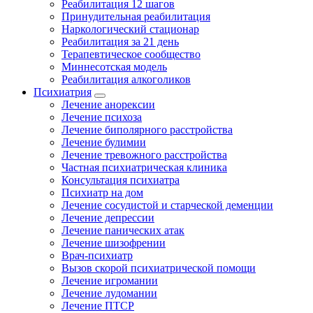
Реабилитация 12 шагов
Принудительная реабилитация
Наркологический стационар
Реабилитация за 21 день
Терапевтическое сообщество
Миннесотская модель
Реабилитация алкоголиков
Психиатрия
Лечение анорексии
Лечение психоза
Лечение биполярного расстройства
Лечение булимии
Лечение тревожного расстройства
Частная психиатрическая клиника
Консультация психиатра
Психиатр на дом
Лечение сосудистой и старческой деменции
Лечение депрессии
Лечение панических атак
Лечение шизофрении
Врач-психиатр
Вызов скорой психиатрической помощи
Лечение игромании
Лечение лудомании
Лечение ПТСР