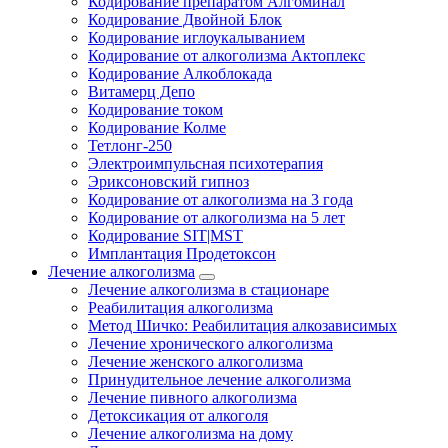
Кодирование препаратом Алгоминал
Кодирование Двойной Блок
Кодирование иглоукалыванием
Кодирование от алкоголизма Актоплекс
Кодирование Алкоблокада
Витамерц Депо
Кодирование током
Кодирование Колме
Тетлонг-250
Электроимпульсная психотерапия
Эриксоновский гипноз
Кодирование от алкоголизма на 3 года
Кодирование от алкоголизма на 5 лет
Кодирование SIT|MST
Имплантация Продетоксон
Лечение алкоголизма
Лечение алкоголизма в стационаре
Реабилитация алкоголизма
Метод Шичко: Реабилитация алкозависимых
Лечение хронического алкоголизма
Лечение женского алкоголизма
Принудительное лечение алкоголизма
Лечение пивного алкоголизма
Детоксикация от алкоголя
Лечение алкоголизма на дому