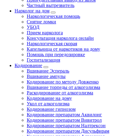
Частный вытрезвитель
Нарколог на дом
Наркологическая помощь
Снятие ломки
УБОД
Прием нарколога
Консультация нарколога онлайн
Наркологическая скорая
Капельница от наркотиков на дому
Помощь при передозировке
Госпитализация
Кодирование
Вшивание Эспераль
Вшивание ампулы
Кодирование по методу Довженко
Вшивание торпеды от алкоголизма
Раскодирование от алкоголизма
Кодирование на дому
Укол от алкоголизма
Кодирование гипнозом
Кодирование препаратом Аквилонг
Кодирование препаратом Вивитрол
Кодирование препаратом Налтрексон
Кодирование препаратом Дисульфирам