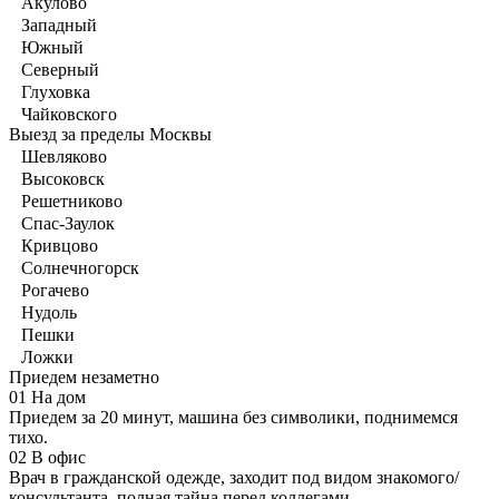
Акулово
Западный
Южный
Северный
Глуховка
Чайковского
Выезд за пределы Москвы
Шевляково
Высоковск
Решетниково
Спас-Заулок
Кривцово
Солнечногорск
Рогачево
Нудоль
Пешки
Ложки
Приедем незаметно
01
На дом
Приедем за 20 минут, машина без символики, поднимемся
тихо.
02
В офис
Врач в гражданской одежде, заходит под видом знакомого/
консультанта, полная тайна перед коллегами.