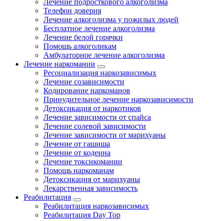
Лечение подросткового алкоголизма
Телефон доверия
Лечение алкоголизма у пожилых людей
Бесплатное лечение алкоголизма
Лечение белой горячки
Помощь алкоголикам
Амбулаторное лечение алкоголизма
Лечение наркомании
Ресоциализация наркозависимых
Лечение созависимости
Кодирование наркоманов
Принудительное лечение наркозависимости
Детоксикация от наркотиков
Лечение зависимости от спайса
Лечение солевой зависимости
Лечение зависимости от марихуаны
Лечение от гашиша
Лечение от кодеина
Лечение токсикомании
Помощь наркоманам
Детоксикация от марихуаны
Лекарственная зависимость
Реабилитация
Реабилитация наркозависимых
Реабилитация Day Top