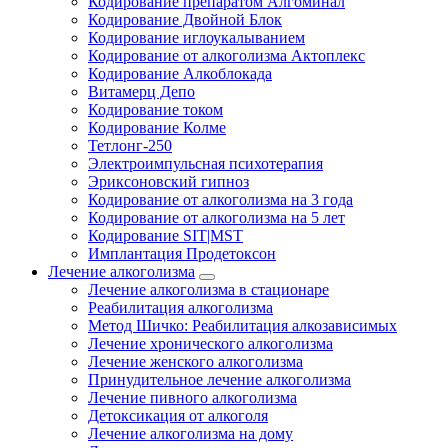
Кодирование препаратом Алгоминал
Кодирование Двойной Блок
Кодирование иглоукалыванием
Кодирование от алкоголизма Актоплекс
Кодирование Алкоблокада
Витамерц Депо
Кодирование током
Кодирование Колме
Тетлонг-250
Электроимпульсная психотерапия
Эриксоновский гипноз
Кодирование от алкоголизма на 3 года
Кодирование от алкоголизма на 5 лет
Кодирование SIT|MST
Имплантация Продетоксон
Лечение алкоголизма
Лечение алкоголизма в стационаре
Реабилитация алкоголизма
Метод Шичко: Реабилитация алкозависимых
Лечение хронического алкоголизма
Лечение женского алкоголизма
Принудительное лечение алкоголизма
Лечение пивного алкоголизма
Детоксикация от алкоголя
Лечение алкоголизма на дому