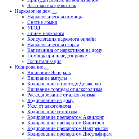
Частный вытрезвитель
Нарколог на дом
Наркологическая помощь
Снятие ломки
УБОД
Прием нарколога
Консультация нарколога онлайн
Наркологическая скорая
Капельница от наркотиков на дому
Помощь при передозировке
Госпитализация
Кодирование
Вшивание Эспераль
Вшивание ампулы
Кодирование по методу Довженко
Вшивание торпеды от алкоголизма
Раскодирование от алкоголизма
Кодирование на дому
Укол от алкоголизма
Кодирование гипнозом
Кодирование препаратом Аквилонг
Кодирование препаратом Вивитрол
Кодирование препаратом Налтрексон
Кодирование препаратом Дисульфирам