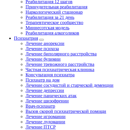
Реабилитация 12 шагов
Принудительная реабилитация
Наркологический стационар
Реабилитация за 21 день
Терапевтическое сообщество
Миннесотская модель
Реабилитация алкоголиков
Психиатрия
Лечение анорексии
Лечение психоза
Лечение биполярного расстройства
Лечение булимии
Лечение тревожного расстройства
Частная психиатрическая клиника
Консультация психиатра
Психиатр на дом
Лечение сосудистой и старческой деменции
Лечение депрессии
Лечение панических атак
Лечение шизофрении
Врач-психиатр
Вызов скорой психиатрической помощи
Лечение игромании
Лечение лудомании
Лечение ПТСР