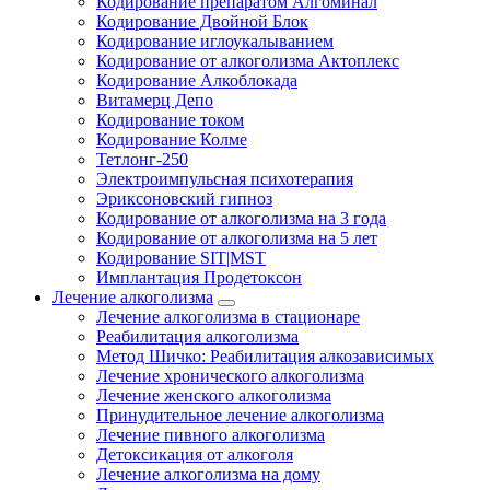
Кодирование препаратом Алгоминал
Кодирование Двойной Блок
Кодирование иглоукалыванием
Кодирование от алкоголизма Актоплекс
Кодирование Алкоблокада
Витамерц Депо
Кодирование током
Кодирование Колме
Тетлонг-250
Электроимпульсная психотерапия
Эриксоновский гипноз
Кодирование от алкоголизма на 3 года
Кодирование от алкоголизма на 5 лет
Кодирование SIT|MST
Имплантация Продетоксон
Лечение алкоголизма
Лечение алкоголизма в стационаре
Реабилитация алкоголизма
Метод Шичко: Реабилитация алкозависимых
Лечение хронического алкоголизма
Лечение женского алкоголизма
Принудительное лечение алкоголизма
Лечение пивного алкоголизма
Детоксикация от алкоголя
Лечение алкоголизма на дому