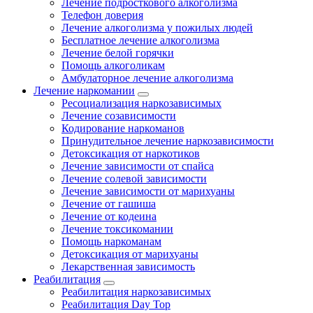
Лечение подросткового алкоголизма
Телефон доверия
Лечение алкоголизма у пожилых людей
Бесплатное лечение алкоголизма
Лечение белой горячки
Помощь алкоголикам
Амбулаторное лечение алкоголизма
Лечение наркомании
Ресоциализация наркозависимых
Лечение созависимости
Кодирование наркоманов
Принудительное лечение наркозависимости
Детоксикация от наркотиков
Лечение зависимости от спайса
Лечение солевой зависимости
Лечение зависимости от марихуаны
Лечение от гашиша
Лечение от кодеина
Лечение токсикомании
Помощь наркоманам
Детоксикация от марихуаны
Лекарственная зависимость
Реабилитация
Реабилитация наркозависимых
Реабилитация Day Top