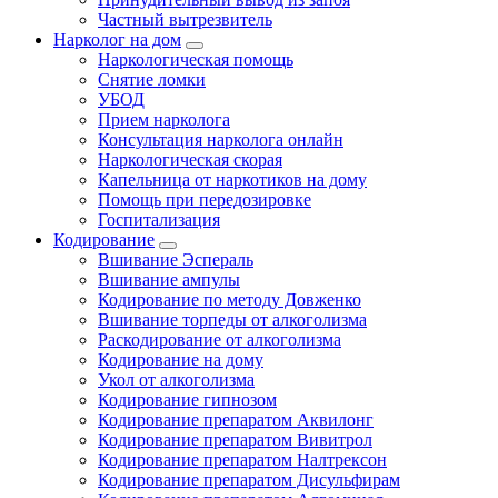
Частный вытрезвитель
Нарколог на дом
Наркологическая помощь
Снятие ломки
УБОД
Прием нарколога
Консультация нарколога онлайн
Наркологическая скорая
Капельница от наркотиков на дому
Помощь при передозировке
Госпитализация
Кодирование
Вшивание Эспераль
Вшивание ампулы
Кодирование по методу Довженко
Вшивание торпеды от алкоголизма
Раскодирование от алкоголизма
Кодирование на дому
Укол от алкоголизма
Кодирование гипнозом
Кодирование препаратом Аквилонг
Кодирование препаратом Вивитрол
Кодирование препаратом Налтрексон
Кодирование препаратом Дисульфирам