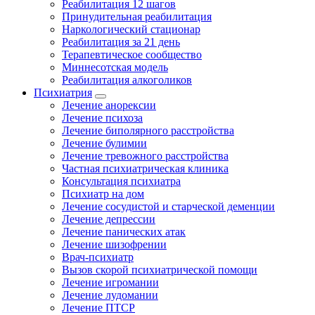
Реабилитация 12 шагов
Принудительная реабилитация
Наркологический стационар
Реабилитация за 21 день
Терапевтическое сообщество
Миннесотская модель
Реабилитация алкоголиков
Психиатрия
Лечение анорексии
Лечение психоза
Лечение биполярного расстройства
Лечение булимии
Лечение тревожного расстройства
Частная психиатрическая клиника
Консультация психиатра
Психиатр на дом
Лечение сосудистой и старческой деменции
Лечение депрессии
Лечение панических атак
Лечение шизофрении
Врач-психиатр
Вызов скорой психиатрической помощи
Лечение игромании
Лечение лудомании
Лечение ПТСР