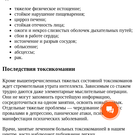
тяжелое физическое истощение;
стойкое нарушение пищеварения;
цирроз печени;
стойкая отечность лица;
ожоги и некроз слизистых оболочек дыхательных путей;
сбои в работе сердца;
истончение и разрыв сосудов;
облысение;
абсцессы;
рак.
Последствия токсикомании
Кроме вышеперечисленных тяжелых состояний токсикоманов
ждет стремительная утрата интеллекта. Зависимым со стажем
трудно даются даже элементарные мыслительные операции.
Они не могут запомнить простейшую информацию,
сосредоточиться на одном занятии, освоить новый навык.
Отдельные тяжелые проблемы — чередование агрессии с
провалами в депрессию, панические атаки, психозы,
манифестация психических заболеваний.
Врачи, занятые лечением больных токсикоманией в нашем
центре, часто наблюдают рубцевание легких,