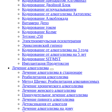
Кодирование препаратом Алгоминал
Кодирование Двойной Блок
Кодирование иглоукалыванием
Кодирование от алкоголизма Актоплекс
Кодирование Алкоблокада
Витамерц Депо
Кодирование током
Кодирование Колме
Тетлонг-250
Электроимпульсная психотерапия
Эриксоновский гипноз
Кодирование от алкоголизма на 3 года
Кодирование от алкоголизма на 5 лет
Кодирование SIT|MST
Имплантация Продетоксон
Лечение алкоголизма
Лечение алкоголизма в стационаре
Реабилитация алкоголизма
Метод Шичко: Реабилитация алкозависимых
Лечение хронического алкоголизма
Лечение женского алкоголизма
Принудительное лечение алкоголизма
Лечение пивного алкоголизма
Детоксикация от алкоголя
Лечение алкоголизма на дому