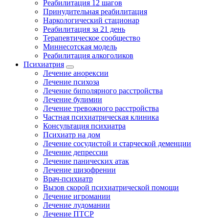
Реабилитация 12 шагов
Принудительная реабилитация
Наркологический стационар
Реабилитация за 21 день
Терапевтическое сообщество
Миннесотская модель
Реабилитация алкоголиков
Психиатрия
Лечение анорексии
Лечение психоза
Лечение биполярного расстройства
Лечение булимии
Лечение тревожного расстройства
Частная психиатрическая клиника
Консультация психиатра
Психиатр на дом
Лечение сосудистой и старческой деменции
Лечение депрессии
Лечение панических атак
Лечение шизофрении
Врач-психиатр
Вызов скорой психиатрической помощи
Лечение игромании
Лечение лудомании
Лечение ПТСР