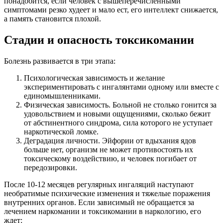
понадобится, если человек с вышеперечисленными
симптомами резко худеет и мало ест, его интеллект снижается,
а память становится плохой.
Стадии и опасность токсикомании
Болезнь развивается в три этапа:
Психологическая зависимость и желание
экспериментировать с ингалянтами одному или вместе с
единомышленниками.
Физическая зависимость. Больной не столько гонится за
удовольствием и новыми ощущениями, сколько бежит
от абстинентного синдрома, сила которого не уступает
наркотической ломке.
Деградация личности. Эйфории от вдыхания ядов
больше нет, организм не может противостоять их
токсическому воздействию, и человек погибает от
передозировки.
После 10-12 месяцев регулярных ингаляций наступают
необратимые психические изменения и тяжелые поражения
внутренних органов. Если зависимый не обращается за
лечением наркомании и токсикомании в наркологию, его
ждет: