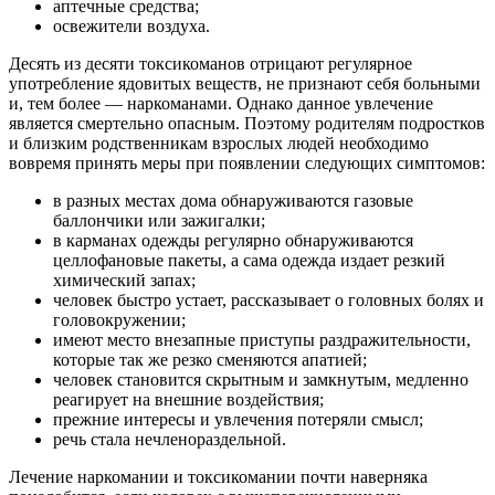
аптечные средства;
освежители воздуха.
Десять из десяти токсикоманов отрицают регулярное
употребление ядовитых веществ, не признают себя больными
и, тем более — наркоманами. Однако данное увлечение
является смертельно опасным. Поэтому родителям подростков
и близким родственникам взрослых людей необходимо
вовремя принять меры при появлении следующих симптомов:
в разных местах дома обнаруживаются газовые
баллончики или зажигалки;
в карманах одежды регулярно обнаруживаются
целлофановые пакеты, а сама одежда издает резкий
химический запах;
человек быстро устает, рассказывает о головных болях и
головокружении;
имеют место внезапные приступы раздражительности,
которые так же резко сменяются апатией;
человек становится скрытным и замкнутым, медленно
реагирует на внешние воздействия;
прежние интересы и увлечения потеряли смысл;
речь стала нечленораздельной.
Лечение наркомании и токсикомании почти наверняка