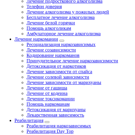
Лечение подросткового алкоголизма
Телефон доверия
Лечение алкоголизма у пожилых людей
Бесплатное лечение алкоголизма
Лечение белой горячки
Помощь алкоголикам
Амбулаторное лечение алкоголизма
Лечение наркомании
Ресоциализация наркозависимых
Лечение созависимости
Кодирование наркоманов
Принудительное лечение наркозависимости
Детоксикация от наркотиков
Лечение зависимости от спайса
Лечение солевой зависимости
Лечение зависимости от марихуаны
Лечение от гашиша
Лечение от кодеина
Лечение токсикомании
Помощь наркоманам
Детоксикация от марихуаны
Лекарственная зависимость
Реабилитация
Реабилитация наркозависимых
Реабилитация Day Top