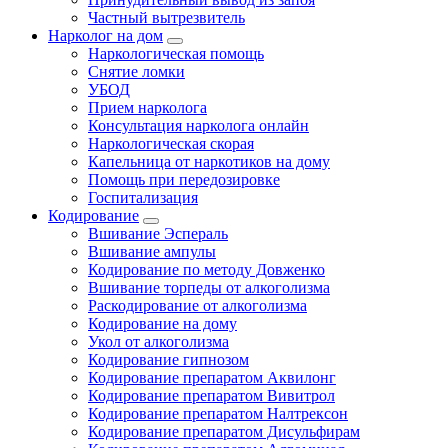
Частный вытрезвитель
Нарколог на дом
Наркологическая помощь
Снятие ломки
УБОД
Прием нарколога
Консультация нарколога онлайн
Наркологическая скорая
Капельница от наркотиков на дому
Помощь при передозировке
Госпитализация
Кодирование
Вшивание Эспераль
Вшивание ампулы
Кодирование по методу Довженко
Вшивание торпеды от алкоголизма
Раскодирование от алкоголизма
Кодирование на дому
Укол от алкоголизма
Кодирование гипнозом
Кодирование препаратом Аквилонг
Кодирование препаратом Вивитрол
Кодирование препаратом Налтрексон
Кодирование препаратом Дисульфирам