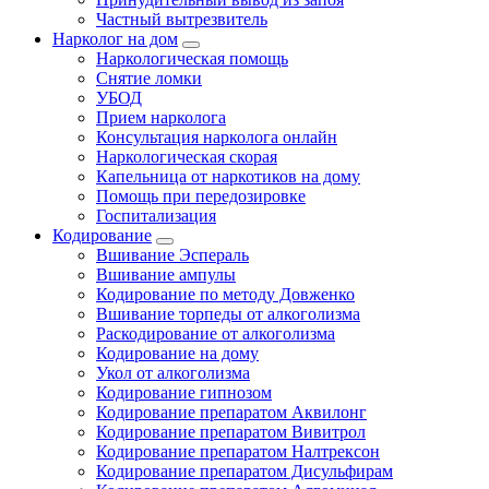
Частный вытрезвитель
Нарколог на дом
Наркологическая помощь
Снятие ломки
УБОД
Прием нарколога
Консультация нарколога онлайн
Наркологическая скорая
Капельница от наркотиков на дому
Помощь при передозировке
Госпитализация
Кодирование
Вшивание Эспераль
Вшивание ампулы
Кодирование по методу Довженко
Вшивание торпеды от алкоголизма
Раскодирование от алкоголизма
Кодирование на дому
Укол от алкоголизма
Кодирование гипнозом
Кодирование препаратом Аквилонг
Кодирование препаратом Вивитрол
Кодирование препаратом Налтрексон
Кодирование препаратом Дисульфирам