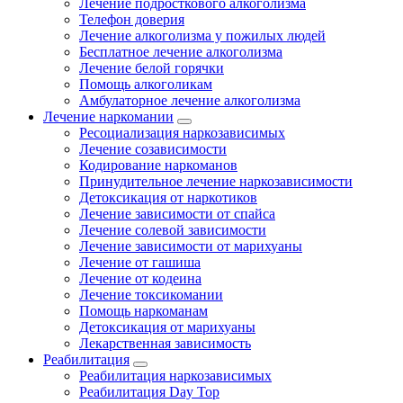
Лечение подросткового алкоголизма
Телефон доверия
Лечение алкоголизма у пожилых людей
Бесплатное лечение алкоголизма
Лечение белой горячки
Помощь алкоголикам
Амбулаторное лечение алкоголизма
Лечение наркомании
Ресоциализация наркозависимых
Лечение созависимости
Кодирование наркоманов
Принудительное лечение наркозависимости
Детоксикация от наркотиков
Лечение зависимости от спайса
Лечение солевой зависимости
Лечение зависимости от марихуаны
Лечение от гашиша
Лечение от кодеина
Лечение токсикомании
Помощь наркоманам
Детоксикация от марихуаны
Лекарственная зависимость
Реабилитация
Реабилитация наркозависимых
Реабилитация Day Top