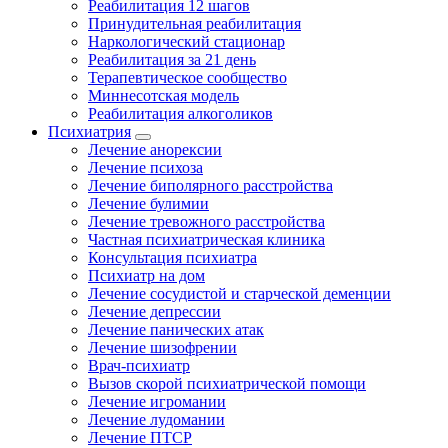
Реабилитация 12 шагов
Принудительная реабилитация
Наркологический стационар
Реабилитация за 21 день
Терапевтическое сообщество
Миннесотская модель
Реабилитация алкоголиков
Психиатрия
Лечение анорексии
Лечение психоза
Лечение биполярного расстройства
Лечение булимии
Лечение тревожного расстройства
Частная психиатрическая клиника
Консультация психиатра
Психиатр на дом
Лечение сосудистой и старческой деменции
Лечение депрессии
Лечение панических атак
Лечение шизофрении
Врач-психиатр
Вызов скорой психиатрической помощи
Лечение игромании
Лечение лудомании
Лечение ПТСР