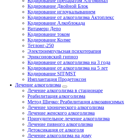
Кодирование препаратом Алгоминал
Кодирование Двойной Блок
Кодирование иглоукалыванием
Кодирование от алкоголизма Актоплекс
Кодирование Алкоблокада
Витамерц Депо
Кодирование током
Кодирование Колме
Тетлонг-250
Электроимпульсная психотерапия
Эриксоновский гипноз
Кодирование от алкоголизма на 3 года
Кодирование от алкоголизма на 5 лет
Кодирование SIT|MST
Имплантация Продетоксон
Лечение алкоголизма
Лечение алкоголизма в стационаре
Реабилитация алкоголизма
Метод Шичко: Реабилитация алкозависимых
Лечение хронического алкоголизма
Лечение женского алкоголизма
Принудительное лечение алкоголизма
Лечение пивного алкоголизма
Детоксикация от алкоголя
Лечение алкоголизма на дому