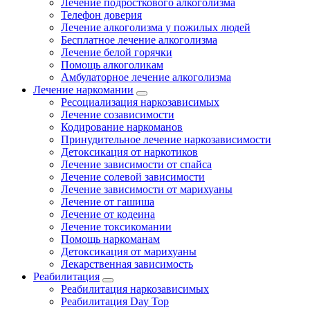
Лечение подросткового алкоголизма
Телефон доверия
Лечение алкоголизма у пожилых людей
Бесплатное лечение алкоголизма
Лечение белой горячки
Помощь алкоголикам
Амбулаторное лечение алкоголизма
Лечение наркомании
Ресоциализация наркозависимых
Лечение созависимости
Кодирование наркоманов
Принудительное лечение наркозависимости
Детоксикация от наркотиков
Лечение зависимости от спайса
Лечение солевой зависимости
Лечение зависимости от марихуаны
Лечение от гашиша
Лечение от кодеина
Лечение токсикомании
Помощь наркоманам
Детоксикация от марихуаны
Лекарственная зависимость
Реабилитация
Реабилитация наркозависимых
Реабилитация Day Top