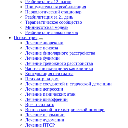
Реабилитация 12 шагов
Принудительная реабилитация
Наркологический стационар
Реабилитация за 21 день
Терапевтическое сообщество
Миннесотская модель
Реабилитация алкоголиков
Психиатрия
Лечение анорексии
Лечение психоза
Лечение биполярного расстройства
Лечение булимии
Лечение тревожного расстройства
Частная психиатрическая клиника
Консультация психиатра
Психиатр на дом
Лечение сосудистой и старческой деменции
Лечение депрессии
Лечение панических атак
Лечение шизофрении
Врач-психиатр
Вызов скорой психиатрической помощи
Лечение игромании
Лечение лудомании
Лечение ПТСР