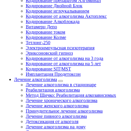
Кодирование препаратом Алгоминал
Кодирование Двойной Блок
Кодирование иглоукалыванием
Кодирование от алкоголизма Актоплекс
Кодирование Алкоблокада
Витамерц Депо
Кодирование током
Кодирование Колме
Тетлонг-250
Электроимпульсная психотерапия
Эриксоновский гипноз
Кодирование от алкоголизма на 3 года
Кодирование от алкоголизма на 5 лет
Кодирование SIT|MST
Имплантация Продетоксон
Лечение алкоголизма
Лечение алкоголизма в стационаре
Реабилитация алкоголизма
Метод Шичко: Реабилитация алкозависимых
Лечение хронического алкоголизма
Лечение женского алкоголизма
Принудительное лечение алкоголизма
Лечение пивного алкоголизма
Детоксикация от алкоголя
Лечение алкоголизма на дому