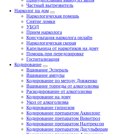
Частный вытрезвитель
Нарколог на дом
Наркологическая помощь
Снятие ломки
УБОД
Прием нарколога
Консультация нарколога онлайн
Наркологическая скорая
Капельница от наркотиков на дому
Помощь при передозировке
Госпитализация
Кодирование
Вшивание Эспераль
Вшивание ампулы
Кодирование по методу Довженко
Вшивание торпеды от алкоголизма
Раскодирование от алкоголизма
Кодирование на дому
Укол от алкоголизма
Кодирование гипнозом
Кодирование препаратом Аквилонг
Кодирование препаратом Вивитрол
Кодирование препаратом Налтрексон
Кодирование препаратом Дисульфирам