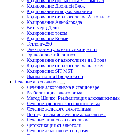
Кодирование препаратом Алгоминал
Кодирование Двойной Блок
Кодирование иглоукалыванием
Кодирование от алкоголизма Актоплекс
Кодирование Алкоблокада
Витамерц Депо
Кодирование током
Кодирование Колме
Тетлонг-250
Электроимпульсная психотерапия
Эриксоновский гипноз
Кодирование от алкоголизма на 3 года
Кодирование от алкоголизма на 5 лет
Кодирование SIT|MST
Имплантация Продетоксон
Лечение алкоголизма
Лечение алкоголизма в стационаре
Реабилитация алкоголизма
Метод Шичко: Реабилитация алкозависимых
Лечение хронического алкоголизма
Лечение женского алкоголизма
Принудительное лечение алкоголизма
Лечение пивного алкоголизма
Детоксикация от алкоголя
Лечение алкоголизма на дому