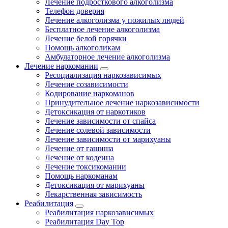
Лечение подросткового алкоголизма
Телефон доверия
Лечение алкоголизма у пожилых людей
Бесплатное лечение алкоголизма
Лечение белой горячки
Помощь алкоголикам
Амбулаторное лечение алкоголизма
Лечение наркомании
Ресоциализация наркозависимых
Лечение созависимости
Кодирование наркоманов
Принудительное лечение наркозависимости
Детоксикация от наркотиков
Лечение зависимости от спайса
Лечение солевой зависимости
Лечение зависимости от марихуаны
Лечение от гашиша
Лечение от кодеина
Лечение токсикомании
Помощь наркоманам
Детоксикация от марихуаны
Лекарственная зависимость
Реабилитация
Реабилитация наркозависимых
Реабилитация Day Top