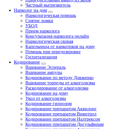
Частный вытрезвитель
Нарколог на дом
Наркологическая помощь
Снятие ломки
УБОД
Прием нарколога
Консультация нарколога онлайн
Наркологическая скорая
Капельница от наркотиков на дому
Помощь при передозировке
Госпитализация
Кодирование
Вшивание Эспераль
Вшивание ампулы
Кодирование по методу Довженко
Вшивание торпеды от алкоголизма
Раскодирование от алкоголизма
Кодирование на дому
Укол от алкоголизма
Кодирование гипнозом
Кодирование препаратом Аквилонг
Кодирование препаратом Вивитрол
Кодирование препаратом Налтрексон
Кодирование препаратом Дисульфирам