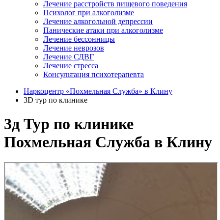
Лечение расстройств пищевого поведения
Психолог при алкоголизме
Лечение алкогольной депрессии
Панические атаки при алкоголизме
Лечение бессонницы
Лечение неврозов
Лечение СДВГ
Лечение стресса
Консультация психотерапевта
Наркоцентр «Похмельная Служба» в Клину
3D тур по клинике
3д Тур по клинике
Похмельная Служба в Клину