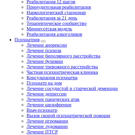
Реабилитация 12 шагов
Принудительная реабилитация
Наркологический стационар
Реабилитация за 21 день
Терапевтическое сообщество
Миннесотская модель
Реабилитация алкоголиков
Психиатрия
Лечение анорексии
Лечение психоза
Лечение биполярного расстройства
Лечение булимии
Лечение тревожного расстройства
Частная психиатрическая клиника
Консультация психиатра
Психиатр на дом
Лечение сосудистой и старческой деменции
Лечение депрессии
Лечение панических атак
Лечение шизофрении
Врач-психиатр
Вызов скорой психиатрической помощи
Лечение игромании
Лечение лудомании
Лечение ПТСР