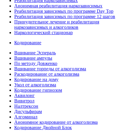
Реабилитация наркозависимых
Анонимная реабилитация наркозависимых
Реабилитация зависимых по программе Day Top
Реабилитация зависимых по программе 12 шагов
Принудительное лечение и реабилитация
наркозависимых и алкоголиков
Наркологический стационар
Кодирование
Вшивание Эспераль
Вшивание ампулы
По методу Довженко
Вшивание торпеды от алкоголизма
Раскодирование от алкоголизма
Кодирование на дому
Укол от алкоголизма
Кодирование гипнозом
Аквилонг
Вивитрол
Налтрексон
Дисульфирам
Алгоминал
Анонимное кодирование от алкоголизма
Кодирование Двойной Блок