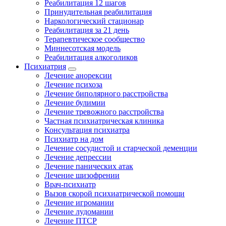
Реабилитация 12 шагов
Принудительная реабилитация
Наркологический стационар
Реабилитация за 21 день
Терапевтическое сообщество
Миннесотская модель
Реабилитация алкоголиков
Психиатрия
Лечение анорексии
Лечение психоза
Лечение биполярного расстройства
Лечение булимии
Лечение тревожного расстройства
Частная психиатрическая клиника
Консультация психиатра
Психиатр на дом
Лечение сосудистой и старческой деменции
Лечение депрессии
Лечение панических атак
Лечение шизофрении
Врач-психиатр
Вызов скорой психиатрической помощи
Лечение игромании
Лечение лудомании
Лечение ПТСР