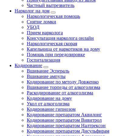
Частный вытрезвитель
Нарколог на дом
Наркологическая помощь
Снятие ломки
УБОД
Прием нарколога
Консультация нарколога онлайн
Наркологическая скорая
Капельница от наркотиков на дому
Помощь при передозировке
Госпитализация
Кодирование
Вшивание Эспераль
Вшивание ампулы
Кодирование по методу Довженко
Вшивание торпеды от алкоголизма
Раскодирование от алкоголизма
Кодирование на дому
Укол от алкоголизма
Кодирование гипнозом
Кодирование препаратом Аквилонг
Кодирование препаратом Вивитрол
Кодирование препаратом Налтрексон
Кодирование препаратом Дисульфирам