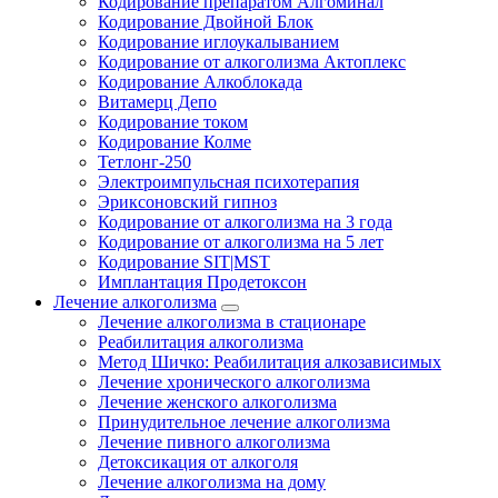
Кодирование препаратом Алгоминал
Кодирование Двойной Блок
Кодирование иглоукалыванием
Кодирование от алкоголизма Актоплекс
Кодирование Алкоблокада
Витамерц Депо
Кодирование током
Кодирование Колме
Тетлонг-250
Электроимпульсная психотерапия
Эриксоновский гипноз
Кодирование от алкоголизма на 3 года
Кодирование от алкоголизма на 5 лет
Кодирование SIT|MST
Имплантация Продетоксон
Лечение алкоголизма
Лечение алкоголизма в стационаре
Реабилитация алкоголизма
Метод Шичко: Реабилитация алкозависимых
Лечение хронического алкоголизма
Лечение женского алкоголизма
Принудительное лечение алкоголизма
Лечение пивного алкоголизма
Детоксикация от алкоголя
Лечение алкоголизма на дому