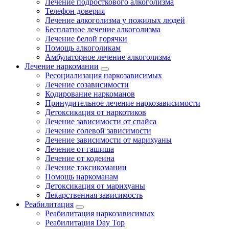
Лечение подросткового алкоголизма
Телефон доверия
Лечение алкоголизма у пожилых людей
Бесплатное лечение алкоголизма
Лечение белой горячки
Помощь алкоголикам
Амбулаторное лечение алкоголизма
Лечение наркомании
Ресоциализация наркозависимых
Лечение созависимости
Кодирование наркоманов
Принудительное лечение наркозависимости
Детоксикация от наркотиков
Лечение зависимости от спайса
Лечение солевой зависимости
Лечение зависимости от марихуаны
Лечение от гашиша
Лечение от кодеина
Лечение токсикомании
Помощь наркоманам
Детоксикация от марихуаны
Лекарственная зависимость
Реабилитация
Реабилитация наркозависимых
Реабилитация Day Top