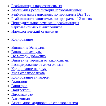
Реабилитация наркозависимых
Анонимная реабилитация наркозависимых
Реабилитация зависимых по программе Day Top
Реабилитация зависимых по программе 12 шагов
Принудительное лечение и реабилитация
наркозависимых и алкоголиков
Наркологический стационар
Кодирование
Вшивание Эспераль
Вшивание ампулы
По методу Довженко
Вшивание торпеды от алкоголизма
Раскодирование от алкоголизма
Кодирование на дому
Укол от алкоголизма
Кодирование гипнозом
Аквилонг
Вивитрол
Налтрексон
Дисульфирам
Алгоминал
Анонимное кодирование от алкоголизма