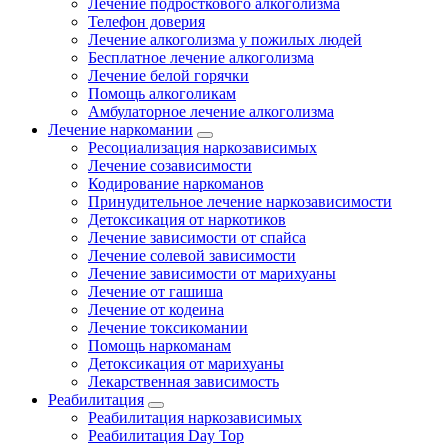
Лечение подросткового алкоголизма
Телефон доверия
Лечение алкоголизма у пожилых людей
Бесплатное лечение алкоголизма
Лечение белой горячки
Помощь алкоголикам
Амбулаторное лечение алкоголизма
Лечение наркомании
Ресоциализация наркозависимых
Лечение созависимости
Кодирование наркоманов
Принудительное лечение наркозависимости
Детоксикация от наркотиков
Лечение зависимости от спайса
Лечение солевой зависимости
Лечение зависимости от марихуаны
Лечение от гашиша
Лечение от кодеина
Лечение токсикомании
Помощь наркоманам
Детоксикация от марихуаны
Лекарственная зависимость
Реабилитация
Реабилитация наркозависимых
Реабилитация Day Top