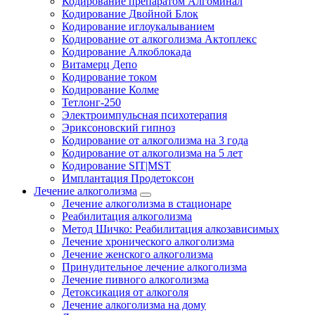
Кодирование препаратом Алгоминал
Кодирование Двойной Блок
Кодирование иглоукалыванием
Кодирование от алкоголизма Актоплекс
Кодирование Алкоблокада
Витамерц Депо
Кодирование током
Кодирование Колме
Тетлонг-250
Электроимпульсная психотерапия
Эриксоновский гипноз
Кодирование от алкоголизма на 3 года
Кодирование от алкоголизма на 5 лет
Кодирование SIT|MST
Имплантация Продетоксон
Лечение алкоголизма
Лечение алкоголизма в стационаре
Реабилитация алкоголизма
Метод Шичко: Реабилитация алкозависимых
Лечение хронического алкоголизма
Лечение женского алкоголизма
Принудительное лечение алкоголизма
Лечение пивного алкоголизма
Детоксикация от алкоголя
Лечение алкоголизма на дому