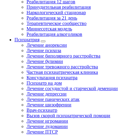
Реабилитация 12 шагов
Принудительная реабилитация
Наркологический стационар
Реабилитация за 21 день
Терапевтическое сообщество
Миннесотская модель
Реабилитация алкоголиков
Психиатрия
Лечение анорексии
Лечение психоза
Лечение биполярного расстройства
Лечение булимии
Лечение тревожного расстройства
Частная психиатрическая клиника
Консультация психиатра
Психиатр на дом
Лечение сосудистой и старческой деменции
Лечение депрессии
Лечение панических атак
Лечение шизофрении
Врач-психиатр
Вызов скорой психиатрической помощи
Лечение игромании
Лечение лудомании
Лечение ПТСР