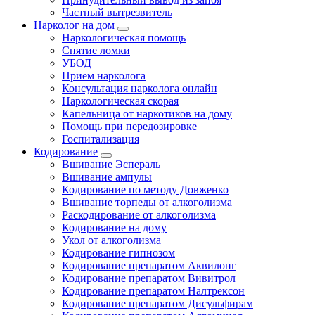
Частный вытрезвитель
Нарколог на дом
Наркологическая помощь
Снятие ломки
УБОД
Прием нарколога
Консультация нарколога онлайн
Наркологическая скорая
Капельница от наркотиков на дому
Помощь при передозировке
Госпитализация
Кодирование
Вшивание Эспераль
Вшивание ампулы
Кодирование по методу Довженко
Вшивание торпеды от алкоголизма
Раскодирование от алкоголизма
Кодирование на дому
Укол от алкоголизма
Кодирование гипнозом
Кодирование препаратом Аквилонг
Кодирование препаратом Вивитрол
Кодирование препаратом Налтрексон
Кодирование препаратом Дисульфирам