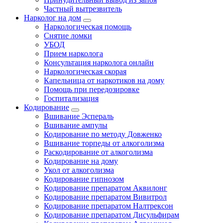
Частный вытрезвитель
Нарколог на дом
Наркологическая помощь
Снятие ломки
УБОД
Прием нарколога
Консультация нарколога онлайн
Наркологическая скорая
Капельница от наркотиков на дому
Помощь при передозировке
Госпитализация
Кодирование
Вшивание Эспераль
Вшивание ампулы
Кодирование по методу Довженко
Вшивание торпеды от алкоголизма
Раскодирование от алкоголизма
Кодирование на дому
Укол от алкоголизма
Кодирование гипнозом
Кодирование препаратом Аквилонг
Кодирование препаратом Вивитрол
Кодирование препаратом Налтрексон
Кодирование препаратом Дисульфирам