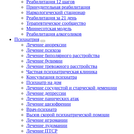
Реабилитация 12 шагов
Принудительная реабилитация
Наркологический стационар
Реабилитация за 21 день
Терапевтическое сообщество
Миннесотская модель
Реабилитация алкоголиков
Психиатрия
Лечение анорексии
Лечение психоза
Лечение биполярного расстройства
Лечение булимии
Лечение тревожного расстройства
Частная психиатрическая клиника
Консультация психиатра
Психиатр на дом
Лечение сосудистой и старческой деменции
Лечение депрессии
Лечение панических атак
Лечение шизофрении
Врач-психиатр
Вызов скорой психиатрической помощи
Лечение игромании
Лечение лудомании
Лечение ПТСР