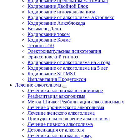
Кодирование препаратом Алгоминал
Кодирование Двойной Блок
Кодирование иглоукалыванием
Кодирование от алкоголизма Актоплекс
Кодирование Алкоблокада
Витамерц Депо
Кодирование током
Кодирование Колме
Тетлонг-250
Электроимпульсная психотерапия
Эриксоновский гипноз
Кодирование от алкоголизма на 3 года
Кодирование от алкоголизма на 5 лет
Кодирование SIT|MST
Имплантация Продетоксон
Лечение алкоголизма
Лечение алкоголизма в стационаре
Реабилитация алкоголизма
Метод Шичко: Реабилитация алкозависимых
Лечение хронического алкоголизма
Лечение женского алкоголизма
Принудительное лечение алкоголизма
Лечение пивного алкоголизма
Детоксикация от алкоголя
Лечение алкоголизма на дому