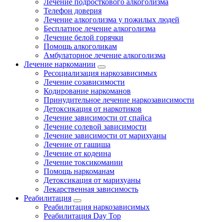
Лечение подросткового алкоголизма
Телефон доверия
Лечение алкоголизма у пожилых людей
Бесплатное лечение алкоголизма
Лечение белой горячки
Помощь алкоголикам
Амбулаторное лечение алкоголизма
Лечение наркомании
Ресоциализация наркозависимых
Лечение созависимости
Кодирование наркоманов
Принудительное лечение наркозависимости
Детоксикация от наркотиков
Лечение зависимости от спайса
Лечение солевой зависимости
Лечение зависимости от марихуаны
Лечение от гашиша
Лечение от кодеина
Лечение токсикомании
Помощь наркоманам
Детоксикация от марихуаны
Лекарственная зависимость
Реабилитация
Реабилитация наркозависимых
Реабилитация Day Top