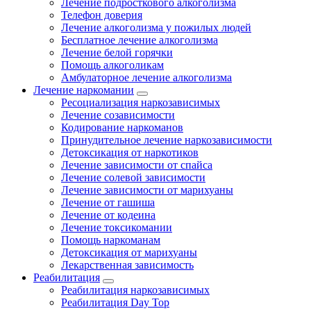
Лечение подросткового алкоголизма
Телефон доверия
Лечение алкоголизма у пожилых людей
Бесплатное лечение алкоголизма
Лечение белой горячки
Помощь алкоголикам
Амбулаторное лечение алкоголизма
Лечение наркомании
Ресоциализация наркозависимых
Лечение созависимости
Кодирование наркоманов
Принудительное лечение наркозависимости
Детоксикация от наркотиков
Лечение зависимости от спайса
Лечение солевой зависимости
Лечение зависимости от марихуаны
Лечение от гашиша
Лечение от кодеина
Лечение токсикомании
Помощь наркоманам
Детоксикация от марихуаны
Лекарственная зависимость
Реабилитация
Реабилитация наркозависимых
Реабилитация Day Top