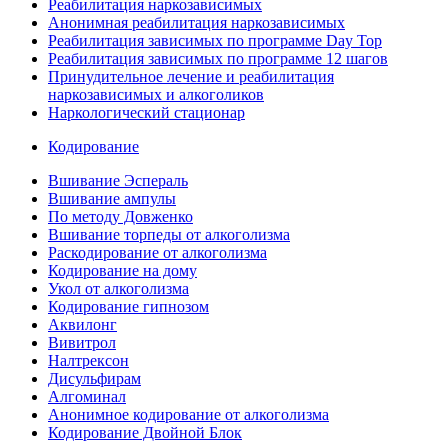
Реабилитация наркозависимых
Анонимная реабилитация наркозависимых
Реабилитация зависимых по программе Day Top
Реабилитация зависимых по программе 12 шагов
Принудительное лечение и реабилитация
наркозависимых и алкоголиков
Наркологический стационар
Кодирование
Вшивание Эспераль
Вшивание ампулы
По методу Довженко
Вшивание торпеды от алкоголизма
Раскодирование от алкоголизма
Кодирование на дому
Укол от алкоголизма
Кодирование гипнозом
Аквилонг
Вивитрол
Налтрексон
Дисульфирам
Алгоминал
Анонимное кодирование от алкоголизма
Кодирование Двойной Блок