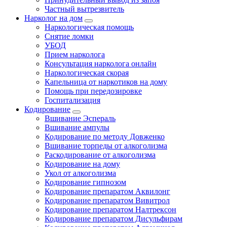
Частный вытрезвитель
Нарколог на дом
Наркологическая помощь
Снятие ломки
УБОД
Прием нарколога
Консультация нарколога онлайн
Наркологическая скорая
Капельница от наркотиков на дому
Помощь при передозировке
Госпитализация
Кодирование
Вшивание Эспераль
Вшивание ампулы
Кодирование по методу Довженко
Вшивание торпеды от алкоголизма
Раскодирование от алкоголизма
Кодирование на дому
Укол от алкоголизма
Кодирование гипнозом
Кодирование препаратом Аквилонг
Кодирование препаратом Вивитрол
Кодирование препаратом Налтрексон
Кодирование препаратом Дисульфирам