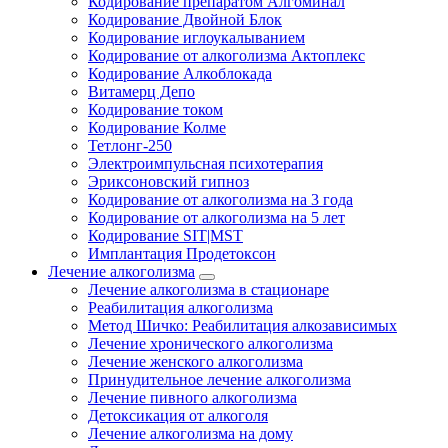
Кодирование препаратом Алгоминал
Кодирование Двойной Блок
Кодирование иглоукалыванием
Кодирование от алкоголизма Актоплекс
Кодирование Алкоблокада
Витамерц Депо
Кодирование током
Кодирование Колме
Тетлонг-250
Электроимпульсная психотерапия
Эриксоновский гипноз
Кодирование от алкоголизма на 3 года
Кодирование от алкоголизма на 5 лет
Кодирование SIT|MST
Имплантация Продетоксон
Лечение алкоголизма
Лечение алкоголизма в стационаре
Реабилитация алкоголизма
Метод Шичко: Реабилитация алкозависимых
Лечение хронического алкоголизма
Лечение женского алкоголизма
Принудительное лечение алкоголизма
Лечение пивного алкоголизма
Детоксикация от алкоголя
Лечение алкоголизма на дому