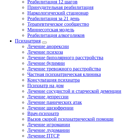
Реабилитация 12 шагов
Принудительная реабилитация
Наркологический стационар
Реабилитация за 21 день
Терапевтическое сообщество
Миннесотская модель
Реабилитация алкоголиков
Психиатрия
Лечение анорексии
Лечение психоза
Лечение биполярного расстройства
Лечение булимии
Лечение тревожного расстройства
Частная психиатрическая клиника
Консультация психиатра
Психиатр на дом
Лечение сосудистой и старческой деменции
Лечение депрессии
Лечение панических атак
Лечение шизофрении
Врач-психиатр
Вызов скорой психиатрической помощи
Лечение игромании
Лечение лудомании
Лечение ПТСР