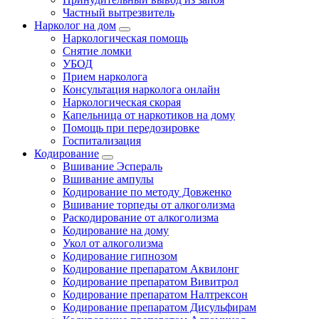
Частный вытрезвитель
Нарколог на дом
Наркологическая помощь
Снятие ломки
УБОД
Прием нарколога
Консультация нарколога онлайн
Наркологическая скорая
Капельница от наркотиков на дому
Помощь при передозировке
Госпитализация
Кодирование
Вшивание Эспераль
Вшивание ампулы
Кодирование по методу Довженко
Вшивание торпеды от алкоголизма
Раскодирование от алкоголизма
Кодирование на дому
Укол от алкоголизма
Кодирование гипнозом
Кодирование препаратом Аквилонг
Кодирование препаратом Вивитрол
Кодирование препаратом Налтрексон
Кодирование препаратом Дисульфирам