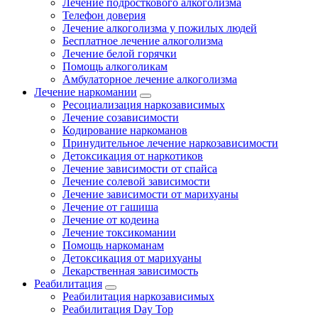
Лечение подросткового алкоголизма
Телефон доверия
Лечение алкоголизма у пожилых людей
Бесплатное лечение алкоголизма
Лечение белой горячки
Помощь алкоголикам
Амбулаторное лечение алкоголизма
Лечение наркомании
Ресоциализация наркозависимых
Лечение созависимости
Кодирование наркоманов
Принудительное лечение наркозависимости
Детоксикация от наркотиков
Лечение зависимости от спайса
Лечение солевой зависимости
Лечение зависимости от марихуаны
Лечение от гашиша
Лечение от кодеина
Лечение токсикомании
Помощь наркоманам
Детоксикация от марихуаны
Лекарственная зависимость
Реабилитация
Реабилитация наркозависимых
Реабилитация Day Top