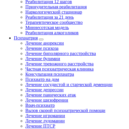
Реабилитация 12 шагов
Принудительная реабилитация
Наркологический стационар
Реабилитация за 21 день
Терапевтическое сообщество
Миннесотская модель
Реабилитация алкоголиков
Психиатрия
Лечение анорексии
Лечение психоза
Лечение биполярного расстройства
Лечение булимии
Лечение тревожного расстройства
Частная психиатрическая клиника
Консультация психиатра
Психиатр на дом
Лечение сосудистой и старческой деменции
Лечение депрессии
Лечение панических атак
Лечение шизофрении
Врач-психиатр
Вызов скорой психиатрической помощи
Лечение игромании
Лечение лудомании
Лечение ПТСР