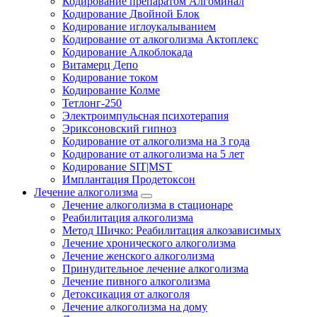
Кодирование препаратом Алгоминал
Кодирование Двойной Блок
Кодирование иглоукалыванием
Кодирование от алкоголизма Актоплекс
Кодирование Алкоблокада
Витамерц Депо
Кодирование током
Кодирование Колме
Тетлонг-250
Электроимпульсная психотерапия
Эриксоновский гипноз
Кодирование от алкоголизма на 3 года
Кодирование от алкоголизма на 5 лет
Кодирование SIT|MST
Имплантация Продетоксон
Лечение алкоголизма
Лечение алкоголизма в стационаре
Реабилитация алкоголизма
Метод Шичко: Реабилитация алкозависимых
Лечение хронического алкоголизма
Лечение женского алкоголизма
Принудительное лечение алкоголизма
Лечение пивного алкоголизма
Детоксикация от алкоголя
Лечение алкоголизма на дому