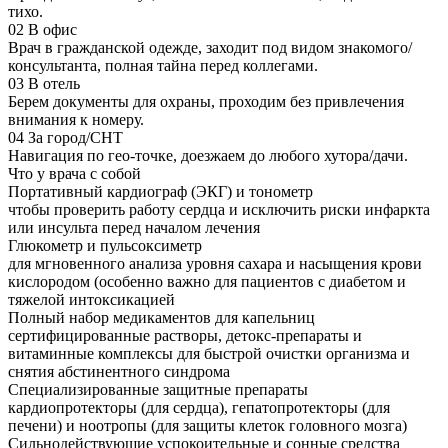
тихо.
02
В офис
Врач в гражданской одежде, заходит под видом знакомого/
консультанта, полная тайна перед коллегами.
03
В отель
Берем документы для охраны, проходим без привлечения
внимания к номеру.
04
За город/СНТ
Навигация по гео-точке, доезжаем до любого хутора/дачи.
Что у врача с собой
Портативный кардиограф (ЭКГ) и тонометр
чтобы проверить работу сердца и исключить риски инфаркта
или инсульта перед началом лечения
Глюкометр и пульсоксиметр
для мгновенного анализа уровня сахара и насыщения крови
кислородом (особенно важно для пациентов с диабетом и
тяжелой интоксикацией
Полный набор медикаментов для капельниц
сертифицированные растворы, детокс-препараты и
витаминные комплексы для быстрой очистки организма и
снятия абстинентного синдрома
Специализированные защитные препараты
кардиопротекторы (для сердца), гепатопротекторы (для
печени) и ноотропы (для защиты клеток головного мозга)
Сильнодействующие успокоительные и сонные средства