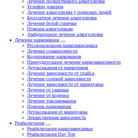
Лечение подросткового алкоголизма
Телефон доверия
Лечение алкоголизма у пожилых людей
Бесплатное лечение алкоголизма
Лечение белой горячки
Помощь алкоголикам
Амбулаторное лечение алкоголизма
Лечение наркомании
Ресоциализация наркозависимых
Лечение созависимости
Кодирование наркоманов
Принудительное лечение наркозависимости
Детоксикация от наркотиков
Лечение зависимости от спайса
Лечение солевой зависимости
Лечение зависимости от марихуаны
Лечение от гашиша
Лечение от кодеина
Лечение токсикомании
Помощь наркоманам
Детоксикация от марихуаны
Лекарственная зависимость
Реабилитация
Реабилитация наркозависимых
Реабилитация Day Top