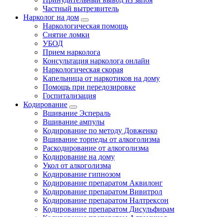
Частный вытрезвитель
Нарколог на дом
Наркологическая помощь
Снятие ломки
УБОД
Прием нарколога
Консультация нарколога онлайн
Наркологическая скорая
Капельница от наркотиков на дому
Помощь при передозировке
Госпитализация
Кодирование
Вшивание Эспераль
Вшивание ампулы
Кодирование по методу Довженко
Вшивание торпеды от алкоголизма
Раскодирование от алкоголизма
Кодирование на дому
Укол от алкоголизма
Кодирование гипнозом
Кодирование препаратом Аквилонг
Кодирование препаратом Вивитрол
Кодирование препаратом Налтрексон
Кодирование препаратом Дисульфирам