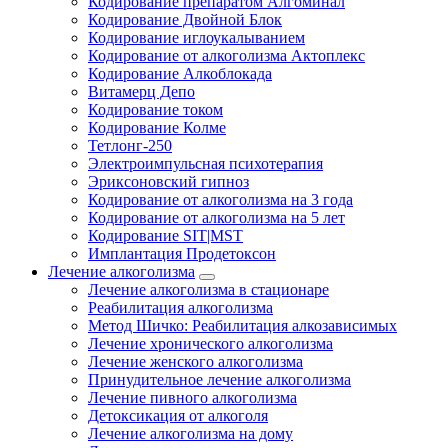
Кодирование препаратом Алгоминал
Кодирование Двойной Блок
Кодирование иглоукалыванием
Кодирование от алкоголизма Актоплекс
Кодирование Алкоблокада
Витамерц Депо
Кодирование током
Кодирование Колме
Тетлонг-250
Электроимпульсная психотерапия
Эриксоновский гипноз
Кодирование от алкоголизма на 3 года
Кодирование от алкоголизма на 5 лет
Кодирование SIT|MST
Имплантация Продетоксон
Лечение алкоголизма
Лечение алкоголизма в стационаре
Реабилитация алкоголизма
Метод Шичко: Реабилитация алкозависимых
Лечение хронического алкоголизма
Лечение женского алкоголизма
Принудительное лечение алкоголизма
Лечение пивного алкоголизма
Детоксикация от алкоголя
Лечение алкоголизма на дому