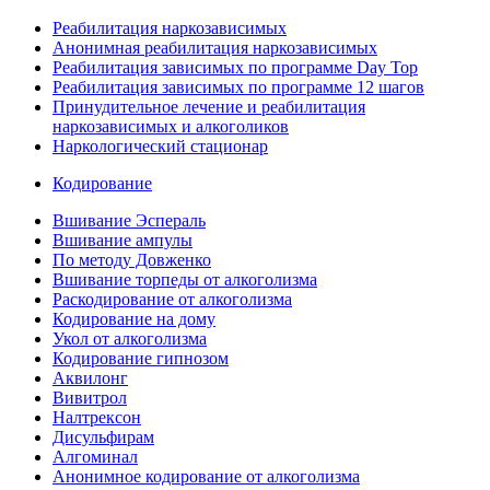
Реабилитация наркозависимых
Анонимная реабилитация наркозависимых
Реабилитация зависимых по программе Day Top
Реабилитация зависимых по программе 12 шагов
Принудительное лечение и реабилитация
наркозависимых и алкоголиков
Наркологический стационар
Кодирование
Вшивание Эспераль
Вшивание ампулы
По методу Довженко
Вшивание торпеды от алкоголизма
Раскодирование от алкоголизма
Кодирование на дому
Укол от алкоголизма
Кодирование гипнозом
Аквилонг
Вивитрол
Налтрексон
Дисульфирам
Алгоминал
Анонимное кодирование от алкоголизма