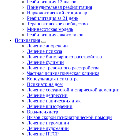
Реабилитация 12 шагов
Принудительная реабилитация
Наркологический стационар
Реабилитация за 21 день
Терапевтическое сообщество
Миннесотская модель
Реабилитация алкоголиков
Психиатрия
Лечение анорексии
Лечение психоза
Лечение биполярного расстройства
Лечение булимии
Лечение тревожного расстройства
Частная психиатрическая клиника
Консультация психиатра
Психиатр на дом
Лечение сосудистой и старческой деменции
Лечение депрессии
Лечение панических атак
Лечение шизофрении
Врач-психиатр
Вызов скорой психиатрической помощи
Лечение игромании
Лечение лудомании
Лечение ПТСР