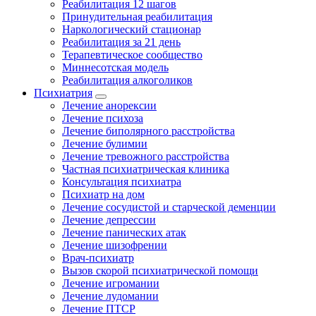
Реабилитация 12 шагов
Принудительная реабилитация
Наркологический стационар
Реабилитация за 21 день
Терапевтическое сообщество
Миннесотская модель
Реабилитация алкоголиков
Психиатрия
Лечение анорексии
Лечение психоза
Лечение биполярного расстройства
Лечение булимии
Лечение тревожного расстройства
Частная психиатрическая клиника
Консультация психиатра
Психиатр на дом
Лечение сосудистой и старческой деменции
Лечение депрессии
Лечение панических атак
Лечение шизофрении
Врач-психиатр
Вызов скорой психиатрической помощи
Лечение игромании
Лечение лудомании
Лечение ПТСР