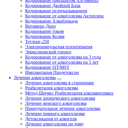
Кодирование препаратом Алгоминал
Кодирование Двойной Блок
Кодирование иглоукалыванием
Кодирование от алкоголизма Актоплекс
Кодирование Алкоблокада
Витамерц Депо
Кодирование током
Кодирование Колме
Тетлонг-250
Электроимпульсная психотерапия
Эриксоновский гипноз
Кодирование от алкоголизма на 3 года
Кодирование от алкоголизма на 5 лет
Кодирование SIT|MST
Имплантация Продетоксон
Лечение алкоголизма
Лечение алкоголизма в стационаре
Реабилитация алкоголизма
Метод Шичко: Реабилитация алкозависимых
Лечение хронического алкоголизма
Лечение женского алкоголизма
Принудительное лечение алкоголизма
Лечение пивного алкоголизма
Детоксикация от алкоголя
Лечение алкоголизма на дому