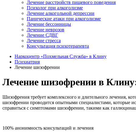
Лечение расстройств пищевого поведения
Психолог при алкоголизме
Лечение алкогольной депрессии
Панические атаки при алкоголизме
Лечение бессонницы
Лечение неврозов
Лечение СДВГ
Лечение стресса
Консультация психотерапевта
Наркоцентр «Похмельная Служба» в Клину
Психиатрия
Лечение шизофрении
Лечение шизофрении в Клину:
Шизофрения требует комплексного и длительного лечения, кот
шизофрении проводится опытными специалистами, которые ис
справиться с симптомами шизофрении, такими как галлюцинац
100% анонимность консультаций и лечения