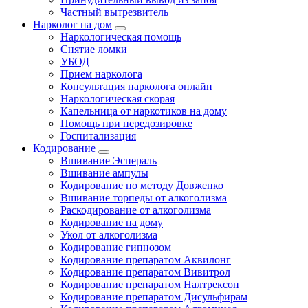
Частный вытрезвитель
Нарколог на дом
Наркологическая помощь
Снятие ломки
УБОД
Прием нарколога
Консультация нарколога онлайн
Наркологическая скорая
Капельница от наркотиков на дому
Помощь при передозировке
Госпитализация
Кодирование
Вшивание Эспераль
Вшивание ампулы
Кодирование по методу Довженко
Вшивание торпеды от алкоголизма
Раскодирование от алкоголизма
Кодирование на дому
Укол от алкоголизма
Кодирование гипнозом
Кодирование препаратом Аквилонг
Кодирование препаратом Вивитрол
Кодирование препаратом Налтрексон
Кодирование препаратом Дисульфирам