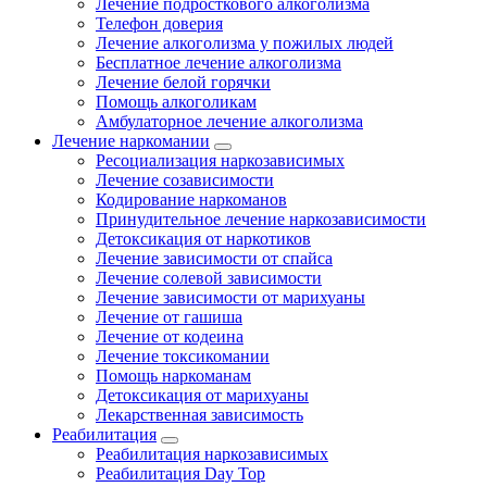
Лечение подросткового алкоголизма
Телефон доверия
Лечение алкоголизма у пожилых людей
Бесплатное лечение алкоголизма
Лечение белой горячки
Помощь алкоголикам
Амбулаторное лечение алкоголизма
Лечение наркомании
Ресоциализация наркозависимых
Лечение созависимости
Кодирование наркоманов
Принудительное лечение наркозависимости
Детоксикация от наркотиков
Лечение зависимости от спайса
Лечение солевой зависимости
Лечение зависимости от марихуаны
Лечение от гашиша
Лечение от кодеина
Лечение токсикомании
Помощь наркоманам
Детоксикация от марихуаны
Лекарственная зависимость
Реабилитация
Реабилитация наркозависимых
Реабилитация Day Top