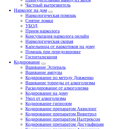
Частный вытрезвитель
Нарколог на дом
Наркологическая помощь
Снятие ломки
УБОД
Прием нарколога
Консультация нарколога онлайн
Наркологическая скорая
Капельница от наркотиков на дому
Помощь при передозировке
Госпитализация
Кодирование
Вшивание Эспераль
Вшивание ампулы
Кодирование по методу Довженко
Вшивание торпеды от алкоголизма
Раскодирование от алкоголизма
Кодирование на дому
Укол от алкоголизма
Кодирование гипнозом
Кодирование препаратом Аквилонг
Кодирование препаратом Вивитрол
Кодирование препаратом Налтрексон
Кодирование препаратом Дисульфирам