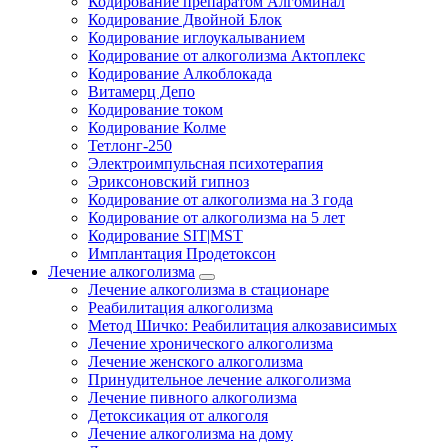
Кодирование препаратом Алгоминал
Кодирование Двойной Блок
Кодирование иглоукалыванием
Кодирование от алкоголизма Актоплекс
Кодирование Алкоблокада
Витамерц Депо
Кодирование током
Кодирование Колме
Тетлонг-250
Электроимпульсная психотерапия
Эриксоновский гипноз
Кодирование от алкоголизма на 3 года
Кодирование от алкоголизма на 5 лет
Кодирование SIT|MST
Имплантация Продетоксон
Лечение алкоголизма
Лечение алкоголизма в стационаре
Реабилитация алкоголизма
Метод Шичко: Реабилитация алкозависимых
Лечение хронического алкоголизма
Лечение женского алкоголизма
Принудительное лечение алкоголизма
Лечение пивного алкоголизма
Детоксикация от алкоголя
Лечение алкоголизма на дому