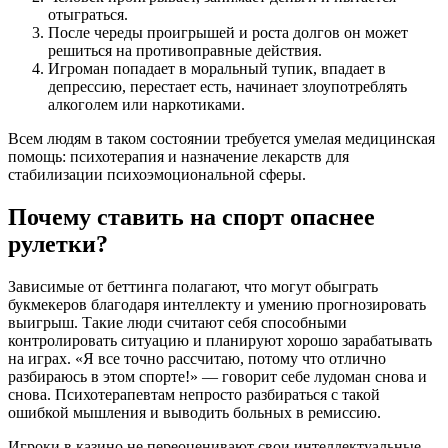
отыграться.
После череды проигрышей и роста долгов он может
решиться на противоправные действия.
Игроман попадает в моральный тупик, впадает в
депрессию, перестает есть, начинает злоупотреблять
алкоголем или наркотиками.
Всем людям в таком состоянии требуется умелая медицинская
помощь: психотерапия и назначение лекарств для
стабилизации психоэмоциональной сферы.
Почему ставить на спорт опаснее
рулетки?
Зависимые от беттинга полагают, что могут обыграть
букмекеров благодаря интеллекту и умению прогнозировать
выигрыш. Такие люди считают себя способными
контролировать ситуацию и планируют хорошо зарабатывать
на играх. «Я все точно рассчитаю, потому что отлично
разбираюсь в этом спорте!» — говорит себе лудоман снова и
снова. Психотерапевтам непросто разбираться с такой
ошибкой мышления и выводить больных в ремиссию.
Игроки в казино не переоценивают свои интеллектуальные