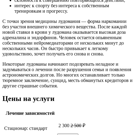
склонность к совершению повторяющихся действий;
интерес к спорту без интереса к собственным
тренировкам и прогрессу.
С точки зрения медицины лудомания — форма наркомании
без участия внешнего химического вещества. После каждой
новой ставки в крови у лудомана оказывается высокая доза
адреналина и эндорфинов. Человек остается опьяненным
собственными нейромедиаторами от нескольких минут до
нескольких часов. Он быстро привыкает к легкому
удовольствию, хочет получать его снова и снова.
Некоторые лудоманы начинают подозревать неладное и
задумываться о лечении после разрушения семьи и появления
астрономических долгов. Но многих останавливает только
тюремное заключение, суицид, месть обманутых кредиторов и
другие страшные события.
Цены на услуги
Лечение зависимостей
2 300
2 500
₽
Стационар: стандарт