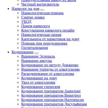
Частный вытрезвитель
Нарколог на дом
Наркологическая помощь
Снятие ломки
УБОД
Прием нарколога
Консультация нарколога онлайн
Наркологическая скорая
Капельница от наркотиков на дому
Помощь при передозировке
Госпитализация
Кодирование
Вшивание Эспераль
Вшивание ампулы
Кодирование по методу Довженко
Вшивание торпеды от алкоголизма
Раскодирование от алкоголизма
Кодирование на дому
Укол от алкоголизма
Кодирование гипнозом
Кодирование препаратом Аквилонг
Кодирование препаратом Вивитрол
Кодирование препаратом Налтрексон
Кодирование препаратом Дисульфирам