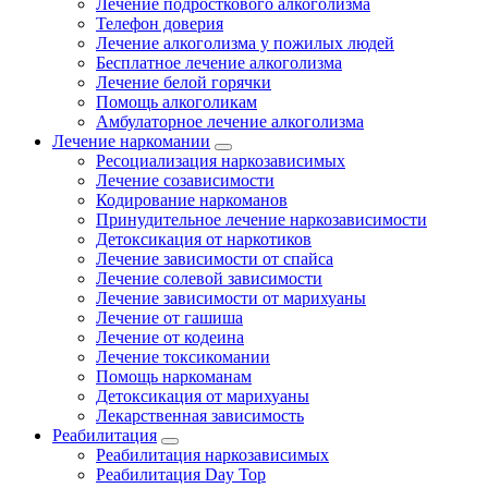
Лечение подросткового алкоголизма
Телефон доверия
Лечение алкоголизма у пожилых людей
Бесплатное лечение алкоголизма
Лечение белой горячки
Помощь алкоголикам
Амбулаторное лечение алкоголизма
Лечение наркомании
Ресоциализация наркозависимых
Лечение созависимости
Кодирование наркоманов
Принудительное лечение наркозависимости
Детоксикация от наркотиков
Лечение зависимости от спайса
Лечение солевой зависимости
Лечение зависимости от марихуаны
Лечение от гашиша
Лечение от кодеина
Лечение токсикомании
Помощь наркоманам
Детоксикация от марихуаны
Лекарственная зависимость
Реабилитация
Реабилитация наркозависимых
Реабилитация Day Top