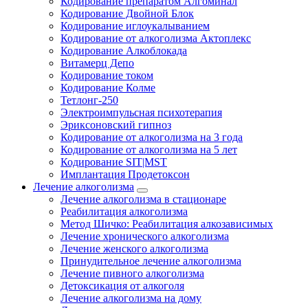
Кодирование препаратом Алгоминал
Кодирование Двойной Блок
Кодирование иглоукалыванием
Кодирование от алкоголизма Актоплекс
Кодирование Алкоблокада
Витамерц Депо
Кодирование током
Кодирование Колме
Тетлонг-250
Электроимпульсная психотерапия
Эриксоновский гипноз
Кодирование от алкоголизма на 3 года
Кодирование от алкоголизма на 5 лет
Кодирование SIT|MST
Имплантация Продетоксон
Лечение алкоголизма
Лечение алкоголизма в стационаре
Реабилитация алкоголизма
Метод Шичко: Реабилитация алкозависимых
Лечение хронического алкоголизма
Лечение женского алкоголизма
Принудительное лечение алкоголизма
Лечение пивного алкоголизма
Детоксикация от алкоголя
Лечение алкоголизма на дому