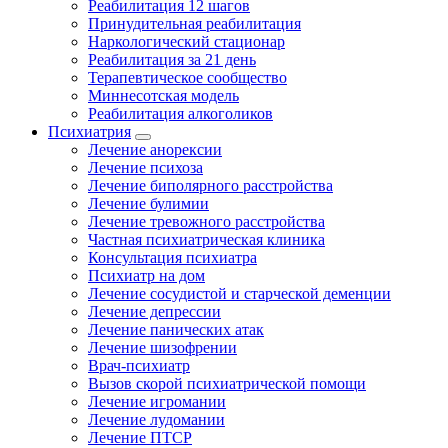
Реабилитация 12 шагов
Принудительная реабилитация
Наркологический стационар
Реабилитация за 21 день
Терапевтическое сообщество
Миннесотская модель
Реабилитация алкоголиков
Психиатрия
Лечение анорексии
Лечение психоза
Лечение биполярного расстройства
Лечение булимии
Лечение тревожного расстройства
Частная психиатрическая клиника
Консультация психиатра
Психиатр на дом
Лечение сосудистой и старческой деменции
Лечение депрессии
Лечение панических атак
Лечение шизофрении
Врач-психиатр
Вызов скорой психиатрической помощи
Лечение игромании
Лечение лудомании
Лечение ПТСР